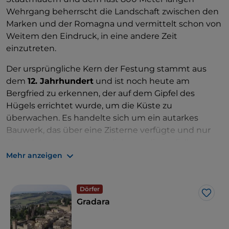
Wehrgang beherrscht die Landschaft zwischen den
Marken und der Romagna und vermittelt schon von
Weitem den Eindruck, in eine andere Zeit
einzutreten.
Der ursprüngliche Kern der Festung stammt aus
dem
12. Jahrhundert
und ist noch heute am
Bergfried zu erkennen, der auf dem Gipfel des
Hügels errichtet wurde, um die Küste zu
überwachen. Es handelte sich um ein autarkes
Bauwerk, das über eine Zisterne verfügte und nur
über Holztreppen zugänglich war, die im Falle eines
Angriffs entfernt wurden. Im Laufe der Jahrhunderte
Mehr anzeigen
wurde die Festung unter den
Familien
Malatesta
,
Sforza
und
Della Rovere
von
Dörfer
einer Militärfestung in eine Residenz umgewandelt,
Like
Gradara
wobei ihr Charakter jedoch erhalten blieb.
Betreten Sie den Innenhof und achten Sie auf die