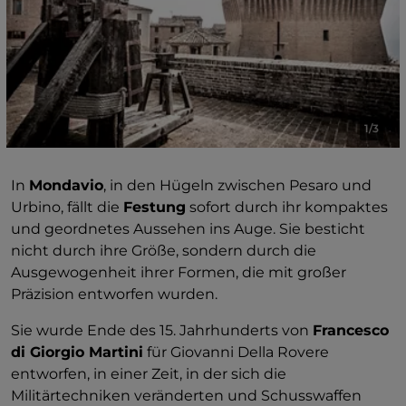
unerwarteter Raum, der entstand, als die Festung
ihre militärische Funktion verlor. Hier finden Sie
keine Bühnen wie in den historischen Theatern der
Marken, sondern einen hölzernen Balkon, der sich
entlang des Saals erstreckt, unter einem Gewölbe,
das mit neoklassizistischen Dekorationen auf einem
1/3
tiefblauen Hintergrund bemalt ist. Noch heute
finden hier Aufführungen und Festivals statt,
wodurch die Festung wieder zu einem lebendigen
In
Mondavio
, in den Hügeln zwischen Pesaro und
Ort wird.
Urbino, fällt die
Festung
sofort durch ihr kompaktes
und geordnetes Aussehen ins Auge. Sie besticht
Eine weitere, jüngere Geschichte macht diesen Ort
nicht durch ihre Größe, sondern durch die
noch besonderer. Während des Zweiten Weltkriegs
Ausgewogenheit ihrer Formen, die mit großer
wurde die Festung zu einem
sicheren Zufluchtsort
Präzision entworfen wurden.
für Tausende von Kunstwerken
aus ganz Italien.
Hier wurden Meisterwerke von Künstlern wie
Sie wurde Ende des 15. Jahrhunderts von
Francesco
Giorgione, Raffael und Tizian aufbewahrt, die vor den
di Giorgio Martini
für Giovanni Della Rovere
Bombenangriffen gerettet wurden. Aus diesem
entworfen, in einer Zeit, in der sich die
Grund wird die Festung bis heute als
„Arche der
Militärtechniken veränderten und Schusswaffen