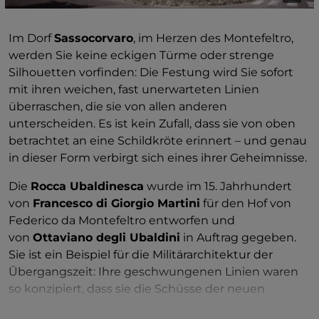
einen Seite erstrecken sich die Hügel, auf der
anderen das Adriatische Meer. Wenn möglich,
Im Dorf
Sassocorvaro
, im Herzen des Montefeltro,
sollten Sie am späten Nachmittag kommen, wenn
werden Sie keine eckigen Türme oder strenge
das Licht die Ziegelsteine zum Leuchten bringt und
Silhouetten vorfinden: Die Festung wird Sie sofort
die ganze Anlage noch eindrucksvoller wirkt.
mit ihren weichen, fast unerwarteten Linien
überraschen, die sie von allen anderen
unterscheiden. Es ist kein Zufall, dass sie von oben
betrachtet an eine Schildkröte erinnert – und genau
in dieser Form verbirgt sich eines ihrer Geheimnisse.
Die
Rocca Ubaldinesca
wurde im 15. Jahrhundert
von
Francesco di Giorgio Martini
für den Hof von
Federico da Montefeltro entworfen und
von
Ottaviano degli Ubaldini
in Auftrag gegeben.
Sie ist ein Beispiel für die Militärarchitektur der
Übergangszeit: Ihre geschwungenen Linien waren
so konzipiert, dass sie die Schüsse der neuen
Feuerwaffen ablenken sollten. Hier jedoch verbindet