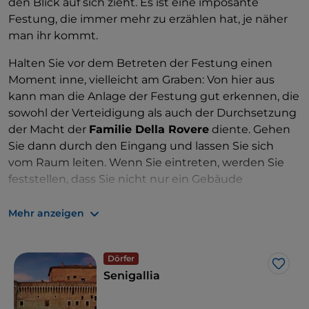
den Blick auf sich zieht. Es ist eine imposante
Festung, die immer mehr zu erzählen hat, je näher
man ihr kommt.
Halten Sie vor dem Betreten der Festung einen
Moment inne, vielleicht am Graben: Von hier aus
kann man die Anlage der Festung gut erkennen, die
sowohl der Verteidigung als auch der Durchsetzung
der Macht der
Familie Della Rovere
diente. Gehen
Sie dann durch den Eingang und lassen Sie sich
vom Raum leiten. Wenn Sie eintreten, werden Sie
feststellen, dass Sie nicht nur ein Gebäude
besichtigen, sondern
mehrere
aufeinanderfolgende Epochen
. Im Laufe der Zeit
Mehr anzeigen
wurden in die Festung frühere Bauten integriert,
vom ältesten Turm bis zu den Gebäuden aus der
Dörfer
Malatesta-Zeit, bis sie unter der Familie Della Rovere
Like
Senigallia
zu der Festung wurde, die wir heute sehen. Es ist ein
Ort, der sich nach und nach offenbart, als würde