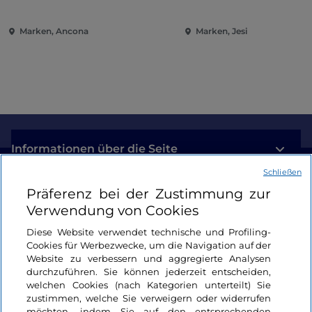
Pinakothek von Ancona
Unterhaltung im Herz
Marken
Marken, Ancona
Marken, Jesi
Informationen über die Seite
Schließen
Nützliche Links
Präferenz bei der Zustimmung zur
Verwendung von Cookies
Login
Diese Website verwendet technische und Profiling-
Cookies für Werbezwecke, um die Navigation auf der
Bleiben wir in Kontakt
Website zu verbessern und aggregierte Analysen
durchzuführen. Sie können jederzeit entscheiden,
welchen Cookies (nach Kategorien unterteilt) Sie
zustimmen, welche Sie verweigern oder widerrufen
möchten, indem Sie auf den entsprechenden