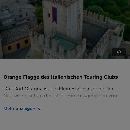
1/3
Orange Flagge des italienischen Touring Clubs
Das Dorf Offagna ist ein kleines Zentrum an der
Grenze zwischen den alten Einflussgebieten von
Osimo und Ancona, zu dem es 1445 endgültig
Mehr anzeigen
überging. Zwischen 1454 und 1455 sicherten sich die
Anconetani die Herrschaft über Offagna, indem sie
die
Festung
, die Haupttouristenattraktion des