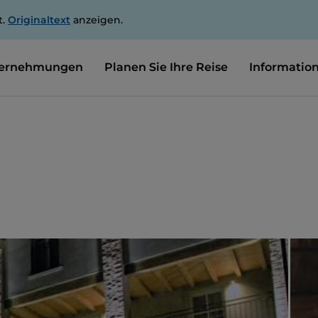
t.
Originaltext
anzeigen.
ernehmungen
Planen Sie Ihre Reise
Informatio