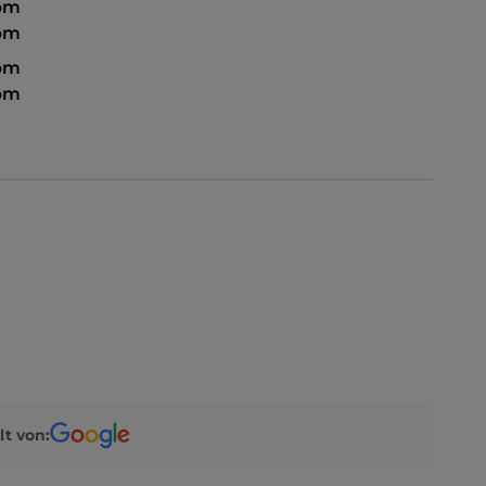
 pm
 pm
 pm
 pm
lt von: