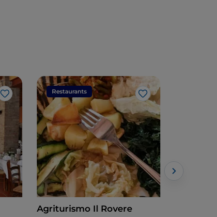
Restaurants
Restaura
Like
Like
Agriturismo Il Rovere
Rustichel