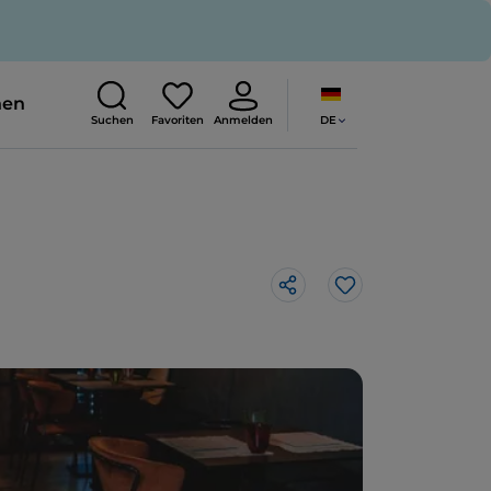
nen
DE
Suchen
Favoriten
Anmelden
Like