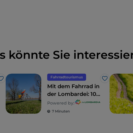
s könnte Sie interessie
Fahrradtourismus
Like
Like
Mit dem Fahrrad in
der Lombardei: 10
Routen für
Powered by:
Familien
7 Minuten