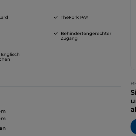
card
TheFork PAY
Behindertengerechter
Zugang
 Englisch
chen
B
S
u
a
 pm
 pm
sen