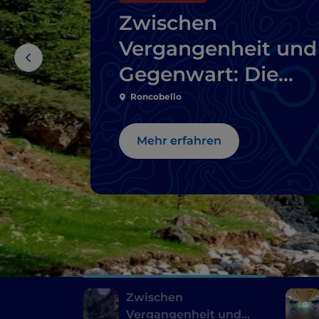
Zwischen
Vergangenheit und
Gegenwart: Die
Route der Mühlen i
Roncobello
der Umgebung von
Mehr erfahren
Bergamo und
Brescia
Zwischen
Vergangenheit und