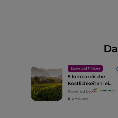
Da
Essen und Trinken
5 lombardische
Köstlichkeiten: ein
Gebiet zum
Powered by:
Genießen
2 Minuten