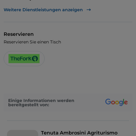
Visa
Weitere Dienstleistungen anzeigen
Behindertengerechter Zugang
Haustiere erlaubt
Reservieren
Es wird Deutsch gesprochen
Reservieren Sie einen Tisch
Es wird Englisch gesprochen
Kindermenü
WLAN
Einige Informationen werden
bereitgestellt von:
Tenuta Ambrosini Agriturismo