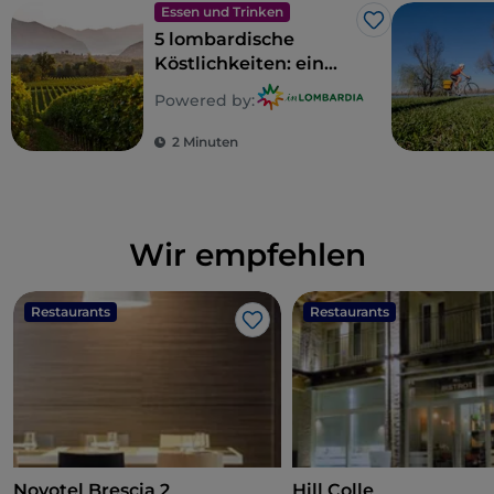
Essen und Trinken
Like
5 lombardische
Köstlichkeiten: ein
Gebiet zum Genießen
Powered by:
2 Minuten
Wir empfehlen
Restaurants
Restaurants
Like
Novotel Brescia 2
Hill Colle