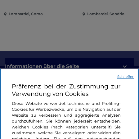
zeitgenössische Musik
und Spaß im Herzen d
Nähe zu betrachten.
zwischen Villen und Gärten
Stadt
Lombardei, Como
Lombardei, Sondrio
Heute ist Schilpario ein beliebtes Touristenziel für
am Comer See
Bergfreunde,
für
Schneeschuhwanderungen
und
Langläufer
, die hierher kommen, um den
berühmten Ring
im Pinienwald zu bewundern.
Informationen über die Seite
Schließen
Nützliche Links
Präferenz bei der Zustimmung zur
Verwendung von Cookies
Login
Diese Website verwendet technische und Profiling-
Cookies für Werbezwecke, um die Navigation auf der
Bleiben wir in Kontakt
Website zu verbessern und aggregierte Analysen
durchzuführen. Sie können jederzeit entscheiden,
welchen Cookies (nach Kategorien unterteilt) Sie
zustimmen, welche Sie verweigern oder widerrufen
möchten, indem Sie auf den entsprechenden