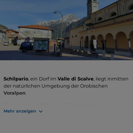
Schilpario
, ein Dorf im
Valle di Scalve
, liegt inmitten
der natürlichen Umgebung der Orobischen
Voralpen
.
Bis zur ersten Hälfte des 20. Jahrhunderts
Mehr anzeigen
konzentrierte sich das Leben in den Bergamasker
Tälern auf die landwirtschaftliche Arbeit und den
Bergbau, und Schilpario war keine Ausnahme: auf