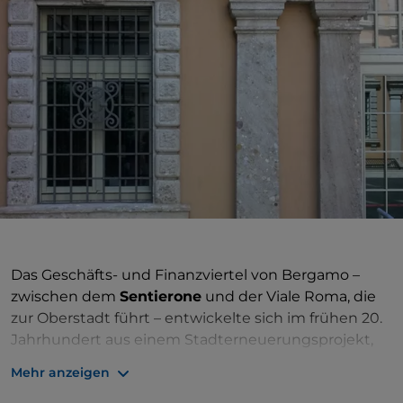
Das Geschäfts- und Finanzviertel von Bergamo –
zwischen dem
Sentierone
und der Viale Roma, die
zur Oberstadt führt – entwickelte sich im frühen 20.
Jahrhundert aus einem Stadterneuerungsprojekt,
das die Gemeinde dem Ingenieur Giuseppe Quaroni
Mehr anzeigen
und dem Architekten Marcello Piacentini anvertraut