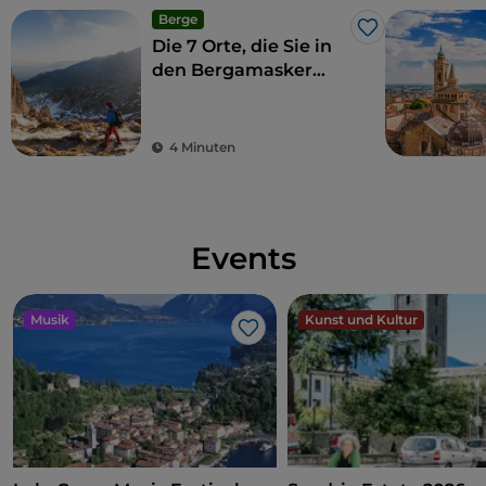
Berge
Like
Die 7 Orte, die Sie in
den Bergamasker
Alpen nicht verpassen
sollten
4 Minuten
Events
Musik
Kunst und Kultur
Like