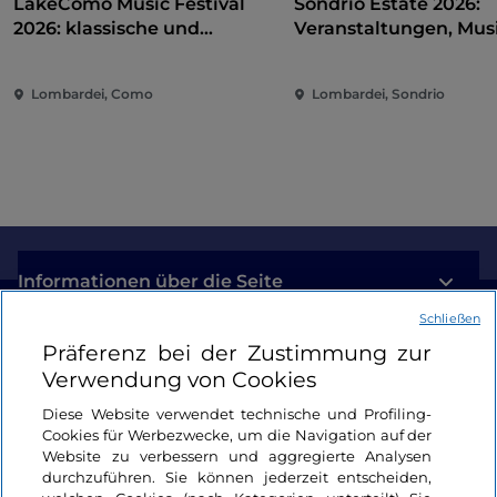
LakeComo Music Festival
Sondrio Estate 2026:
2026: klassische und
Veranstaltungen, Musi
zeitgenössische Musik
und Spaß im Herzen d
zwischen Villen und Gärten
Stadt
Lombardei, Como
Lombardei, Sondrio
am Comer See
Informationen über die Seite
Schließen
Nützliche Links
Präferenz bei der Zustimmung zur
Verwendung von Cookies
Login
Diese Website verwendet technische und Profiling-
Cookies für Werbezwecke, um die Navigation auf der
Bleiben wir in Kontakt
Website zu verbessern und aggregierte Analysen
durchzuführen. Sie können jederzeit entscheiden,