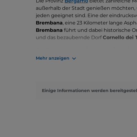
Die Provinz
Bergamo
bietet zahlreiche M
außerhalb der Stadt genießen möchten, 
jeden geeignet sind. Eine der eindrucksv
Brembana
, eine 23 Kilometer lange Asph
Brembana
führt und dabei historische O
und das bezaubernde Dorf
Cornello dei 
Der Radweg des Val Brembana folgt dem
Trasse der heute stillgelegten Eisenbahnl
Mehr anzeigen
Tagen für Abkühlung sorgen.
Die Route beginnt an der
Piazza Genieri 
Via Antonio Locatelli
an der Piazza Brem
Einige Informationen werden bereitgestel
Radfahrer leicht zu bewältigen, da der 
Vor allem an Sonntagen im Sommer, wenn 
man auf die kurzen Abschnitte auf norma
Bianco und Camerata Cornello achten.