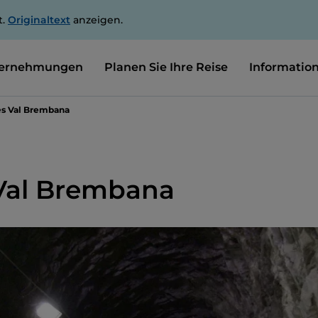
t.
Originaltext
anzeigen.
ernehmungen
Planen Sie Ihre Reise
Informatio
s Val Brembana
Val Brembana