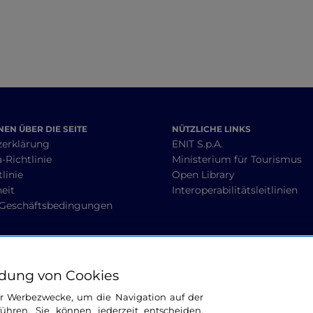
EN ÜBER DIE SEITE
NÜTZLICHE LINKS
zerklärung
ENIT S.p.A.
-Richtlinie
Ministerium für Tourismus
linie
Open Library
heit
Interoperabilitätsleitlinien
 Geschäftsbedingungen
BLEIBEN WIR IN KONTAKT
dung von Cookies
ür Werbezwecke, um die Navigation auf der
ühren. Sie können jederzeit entscheiden,