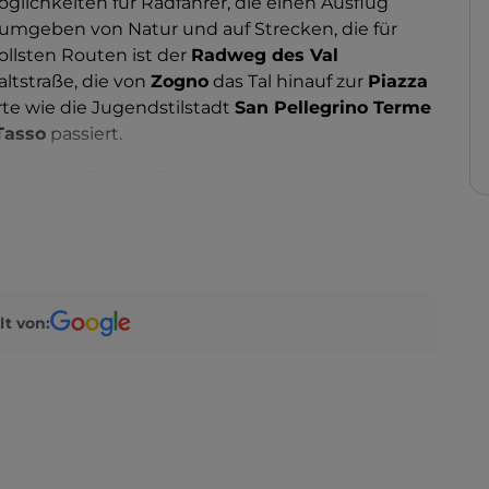
öglichkeiten für Radfahrer, die einen Ausflug
umgeben von Natur und auf Strecken, die für
ollsten Routen ist der
Radweg des Val
altstraße, die von
Zogno
das Tal hinauf zur
Piazza
rte wie die Jugendstilstadt
San Pellegrino Terme
Tasso
passiert.
 Lauf des
Flusses Brembo
und verläuft auf der
inie mit ihren zahlreichen Tunnels, die an heißen
d'Italia
im Zentrum von Zogno und endet in der
bana. Die gesamte Strecke ist auch für ungeübte
lt von:
maximale Höhenunterschied nur 230 Meter beträgt.
die Strecke stark befahren sein kann, sollte
len Straßen in San Pellegrino Terme, San Giovanni