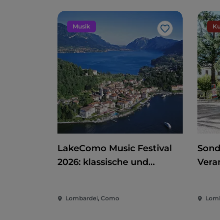
Musik
Ku
Like
LakeComo Music Festival
Sond
2026: klassische und
Vera
zeitgenössische Musik
Kino
zwischen Villen und Gärten
der 
Lombardei, Como
Lomb
am Comer See