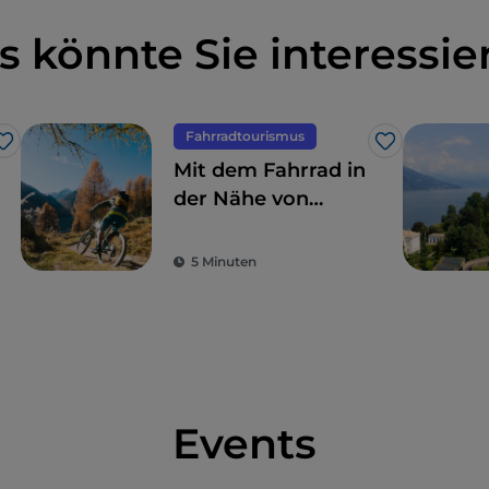
s könnte Sie interessie
Fahrradtourismus
Like
Like
Mit dem Fahrrad in
der Nähe von
Bergamo: 7 für alle
geeignete Routen
5 Minuten
Events