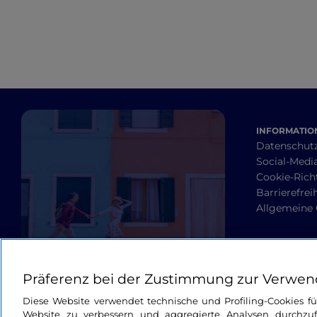
INFORMATION
Datenschut
Social-Media
Cookie-Richt
Barrierefrei
Allgemeine
Präferenz bei der Zustimmung zur Verwen
Diese Website verwendet technische und Profiling-Cookies f
Website zu verbessern und aggregierte Analysen durchzuf