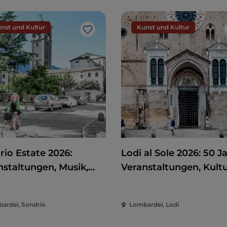
nst und Kultur
Kunst und Kultur
Like
rio Estate 2026:
Lodi al Sole 2026: 50 J
nstaltungen, Musik,
Veranstaltungen, Kult
 und Spaß im Herzen
und Unterhaltung im
Stadt
Herzen von Lodi
ardei, Sondrio
Lombardei, Lodi