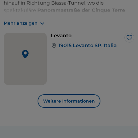
hinauf in Richtung Biassa-Tunnel, wo die
spektakuläre
Panoramastraße der Cinque Terre
beginnt. Sie werden
Riomaggiore, Manarola,
Mehr anzeigen
Corniglia, Vernazza und Monterosso
von oben
sehen, inmitten von grünen, mit Weinbergen
Levanto
bedeckten Hügeln. Es wird noch einmal
Lik
19015 Levanto SP, Italia
anstrengend, während es auf und ab geht. Es ist
jedoch auf jeden Fall die Anstrengung wert, denn sie
werden mit atemberaubenden Ausblicken belohnt.
Fahren Sie bis zur Wallfahrtskirche Nostra Signora di
Soviore, von wo aus die lange Abfahrt nach
Levanto
beginnt, dem Ziel des ersten Tages.
Weitere Informationen