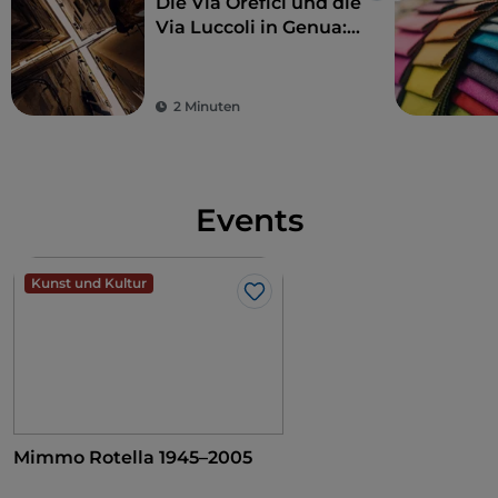
Die Via Orefici und die
Via Luccoli in Genua:
Antiquitäten und
Kunsthandwerk
zwischen den Caruggi
2 Minuten
Events
Kunst und Kultur
Like
Mimmo Rotella 1945–2005