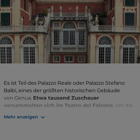
Es ist Teil des Palazzo Reale oder Palazzo Stefano
Balbi, eines der größten historischen Gebäude
von Genua.
Etwa tausend Zuschauer
versammelten sich im Teatro del Falcone
, um die
wichtigsten Aufführungen zu sehen, die in die Stadt
Mehr anzeigen
kamen. Das
Hospitium Falconis
wurde zu Beginn
des 16. Jahrhunderts auf den Trümmern eines alten
Gasthauses erbaut, in dem früher Comini und