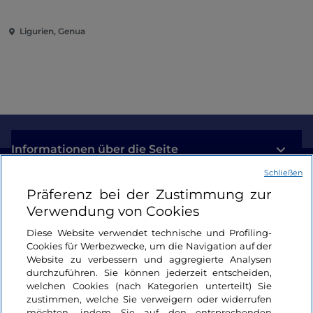
Ligurien, Genua
Informationen über die Seite
Schließen
Nützliche Links
Präferenz bei der Zustimmung zur
Verwendung von Cookies
Login
Diese Website verwendet technische und Profiling-
Cookies für Werbezwecke, um die Navigation auf der
Bleiben wir in Kontakt
Website zu verbessern und aggregierte Analysen
durchzuführen. Sie können jederzeit entscheiden,
welchen Cookies (nach Kategorien unterteilt) Sie
zustimmen, welche Sie verweigern oder widerrufen
möchten, indem Sie auf den entsprechenden