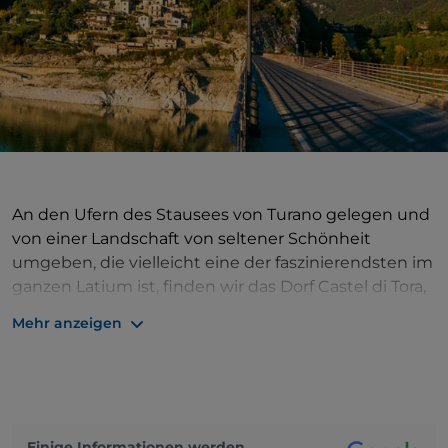
An den Ufern des Stausees von Turano gelegen und
von einer Landschaft von seltener Schönheit
umgeben, die vielleicht eine der faszinierendsten im
ganzen Latium ist, finden wir das Dorf Castel di Tora,
wo wir erfüllt vom intensiven Grün der Wälder und
Mehr anzeigen
dem erfrischenden Duft von Ginster und Thymian
ankommen. Umgeben von winzigen, alten Dörfern
ist der See das Herz des lokalen Lebens: Hier wird
das ganze Jahr über gefischt und es werden viele
Wassersportaktivitäten angeboten. Bei der
Einige Informationen werden