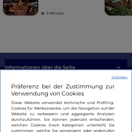
5 guten Gründe, es zu
besuchen
3 Minuten
Informationen über die Seite
Schließen
Nützliche Links
Präferenz bei der Zustimmung zur
Verwendung von Cookies
Login
Diese Website verwendet technische und Profiling-
Cookies für Werbezwecke, um die Navigation auf der
Bleiben wir in Kontakt
Website zu verbessern und aggregierte Analysen
durchzuführen. Sie können jederzeit entscheiden,
welchen Cookies (nach Kategorien unterteilt) Sie
zustimmen, welche Sie verweigern oder widerrufen