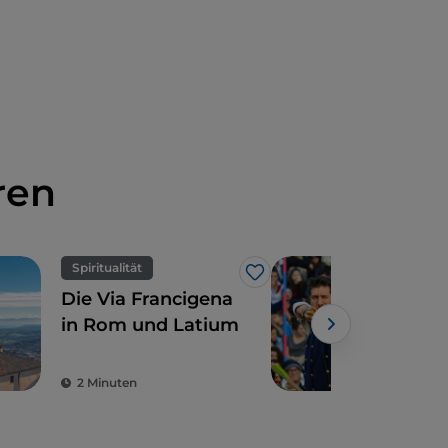
ren
Spiritualität
Folk
Like
Die Via Francigena
Ott
in Rom und Latium
San
Powe
2 Minuten
2 M