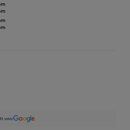
 pm
 pm
 pm
pm
lt von: