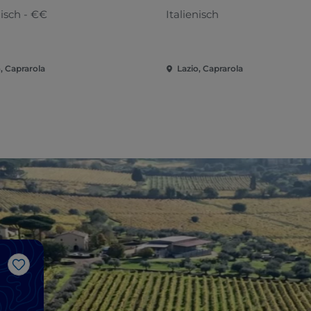
nisch - €€
Italienisch
, Caprarola
Lazio, Caprarola
Like