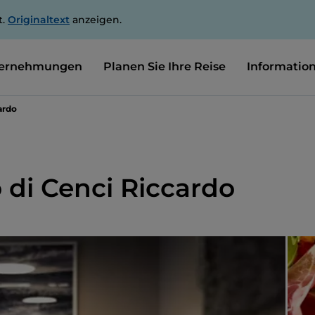
t.
Originaltext
anzeigen.
ernehmungen
Planen Sie Ihre Reise
Informatio
ardo
 di Cenci Riccardo