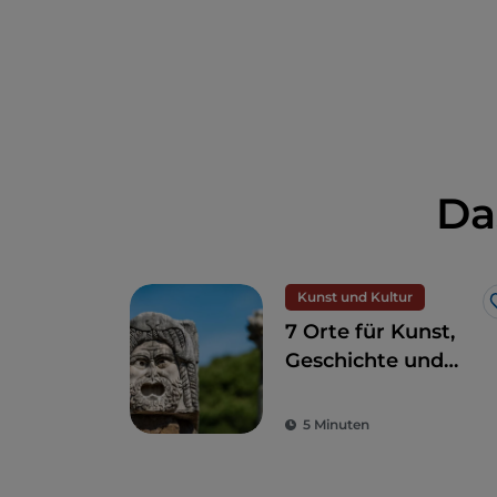
Da
Kunst und Kultur
7 Orte für Kunst,
Geschichte und
Kultur, eine Stunde
von Rom entfernt
5 Minuten