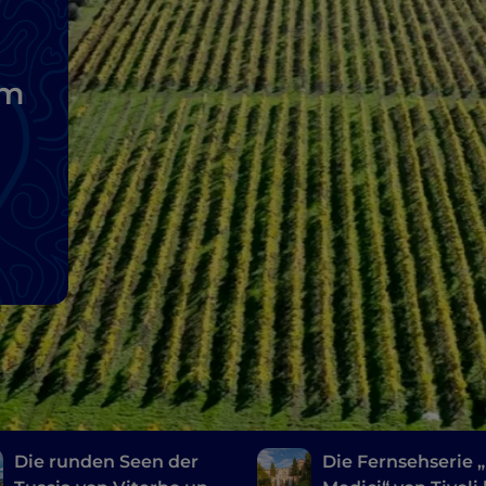
um
Die runden Seen der
Die Fernsehserie „