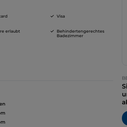
card
Visa
re erlaubt
Behindertengerechtes
Badezimmer
B
S
u
a
sen
pm
 pm