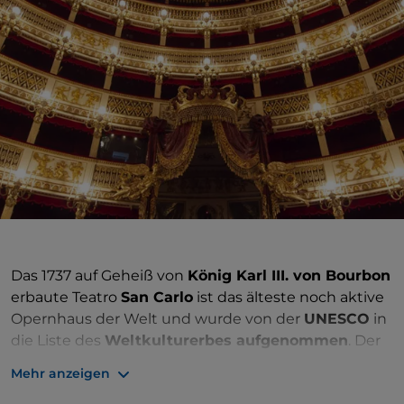
Das 1737 auf Geheiß von
König Karl III. von Bourbon
erbaute Teatro
San Carlo
ist das älteste noch aktive
Opernhaus der Welt und wurde von der
UNESCO
in
die Liste des
Weltkulturerbes aufgenommen
. Der
König wollte der Stadt ein neues Theater geben, das
Mehr anzeigen
die königliche Macht repräsentiert. Er beauftragte