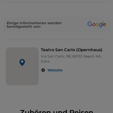
die Architekten
Giovanni Antonio Medrano
und
Angelo Carasale mit dem Projekt
. Es verfügt über
ein großes Parkett, 5 hufeisenförmig angeordnete
Logenreihen, eine große königliche Loge, eine
Einige Informationen werden
Galerie und eine Bühne. Es wurde mit dem
Achille in
bereitgestellt von:
Sciro
von Pietro Metastasio mit Musik von Domenico
Sarro eingeweiht. Wie es in jenen Jahren üblich war,
wurde Achille von einer Frau, Vittoria Tesi, genannt
„la Moretta“, gespielt, neben der ersten Sopranistin
Teatro San Carlo (Opernhaus)
Anna Peruzzi, genannt „la Parrucchierina“ und dem
Via San Carlo, 98, 80132 Napoli NA,
Tenor Angelo Amorevoli.
Italia
Website
Zuhören und Reisen