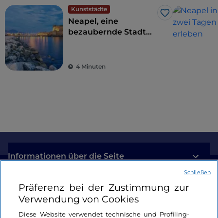
Kunststädte
Like
Neapel, eine
bezaubernde Stadt
zwischen Meer und
Kultur
4 Minuten
Informationen über die Seite
Schließen
Nützliche Links
Präferenz bei der Zustimmung zur
Verwendung von Cookies
Login
Diese Website verwendet technische und Profiling-