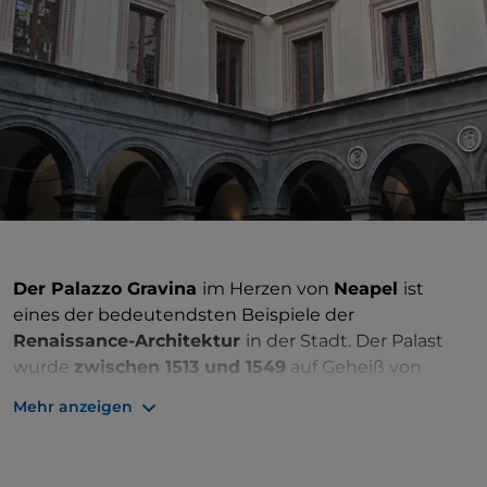
Der Palazzo Gravina
im Herzen von
Neapel
ist
eines der bedeutendsten Beispiele der
Renaissance-Architektur
in der Stadt. Der Palast
wurde
zwischen 1513 und 1549
auf Geheiß von
Ferdinando Orsini, Herzog von Gravina
, erbaut und
Mehr anzeigen
vom
Architekten Giovanni Francesco di Palma
entworfen
. Seine Fassade aus
feinem
Bossenwerk
aus lokalem
Vulkangestein
ist mit typischen