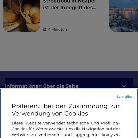
Streetfood in Neapel
ist der Inbegriff des
Gaumenschmauses
4 Minuten
Informationen über die Seite
Schließen
Nützliche Links
Präferenz bei der Zustimmung zur
Verwendung von Cookies
Login
Diese Website verwendet technische und Profiling-
Cookies für Werbezwecke, um die Navigation auf der
Bleiben wir in Kontakt
Website zu verbessern und aggregierte Analysen