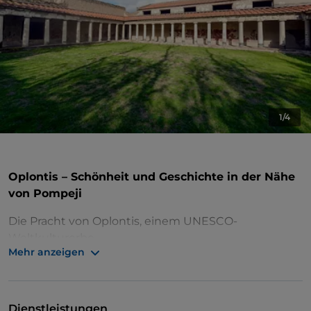
1/4
Oplontis – Schönheit und Geschichte in der Nähe
von Pompeji
Die Pracht von Oplontis, einem UNESCO-
Weltkulturerbe.
Mehr anzeigen
Wo sich heute Torre Annunziata befindet, stand
einst die antike Stadt Oplontis, die durch den
Ausbruch des Vesuvs im Jahr 79 n. Chr. zusammen
Dienstleistungen