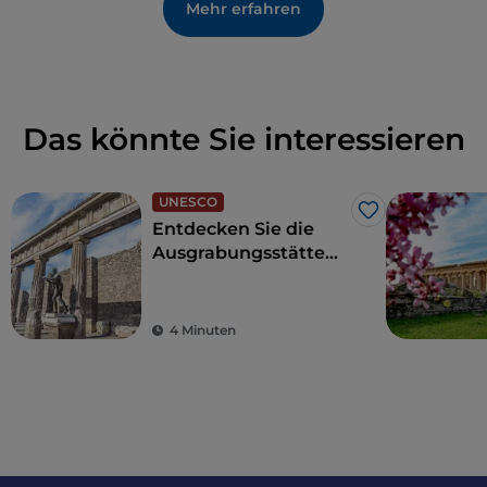
Mehr erfahren
Das könnte Sie interessieren
UNESCO
Like
Entdecken Sie die
Ausgrabungsstätte
von Pompeji,
Herculaneum und
Torre Annunziata
4 Minuten