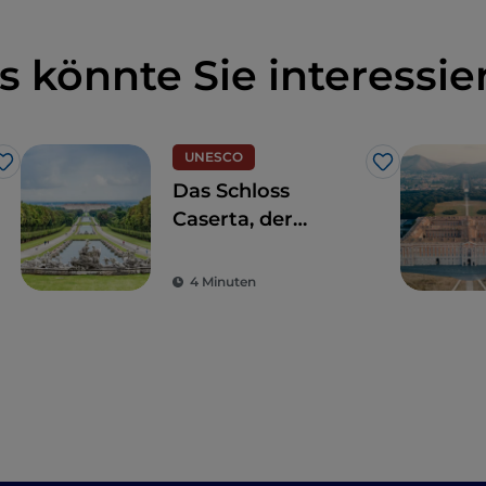
s könnte Sie interessie
UNESCO
Like
Like
Das Schloss
Caserta, der
opulente Triumph
des italienischen
4 Minuten
Barocks