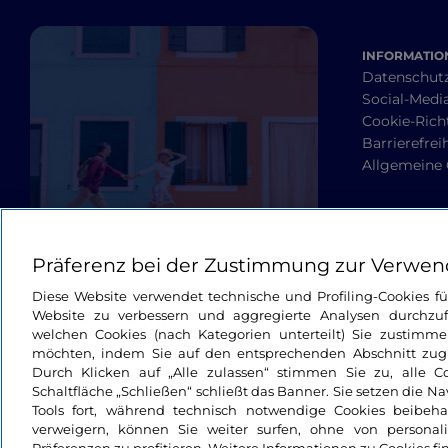
INFORMATION
Datenschut
Social-Media
Cookie-Richt
Barrierefrei
Allgemeine
Präferenz bei der Zustimmung zur Verwen
Diese Website verwendet technische und Profiling-Cookies f
Website zu verbessern und aggregierte Analysen durchzuf
welchen Cookies (nach Kategorien unterteilt) Sie zustimme
möchten, indem Sie auf den entsprechenden Abschnitt zugre
Durch Klicken auf „Alle zulassen“ stimmen Sie zu, alle C
Schaltfläche „Schließen“ schließt das Banner. Sie setzen die N
Tools fort, während technisch notwendige Cookies beibeh
verweigern, können Sie weiter surfen, ohne von personali