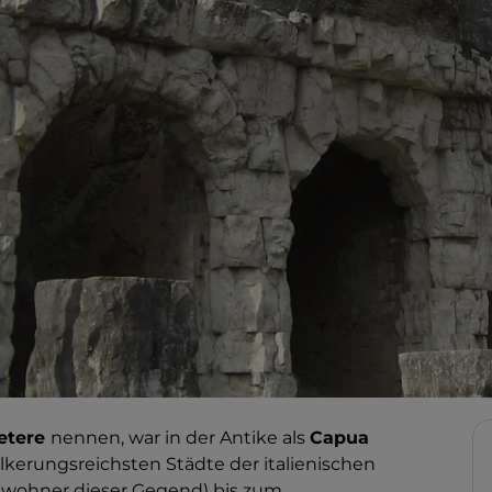
etere
nennen, war in der Antike als
Capua
kerungsreichsten Städte der italienischen
 Bewohner dieser Gegend) bis zum