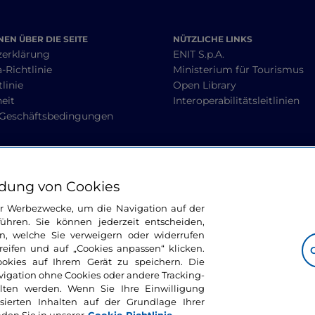
EN ÜBER DIE SEITE
NÜTZLICHE LINKS
zerklärung
ENIT S.p.A.
-Richtlinie
Ministerium für Tourismus
linie
Open Library
heit
Interoperabilitätsleitlinien
 Geschäftsbedingungen
BLEIBEN WIR IN KONTAKT
dung von Cookies
ür Werbezwecke, um die Navigation auf der
ühren. Sie können jederzeit entscheiden,
n, welche Sie verweigern oder widerrufen
ifen und auf „Cookies anpassen“ klicken.
ookies auf Ihrem Gerät zu speichern. Die
avigation ohne Cookies oder andere Tracking-
alten werden. Wenn Sie Ihre Einwilligung
sierten Inhalten auf der Grundlage Ihrer