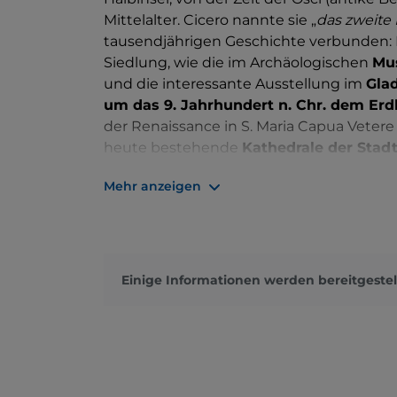
Mittelalter. Cicero nannte sie „
das zweite
tausendjährigen Geschichte verbunden:
Siedlung, wie die im Archäologischen
Mu
und die interessante Ausstellung im
Gla
um das 9. Jahrhundert n. Chr. dem Er
der Renaissance in S. Maria Capua Veter
heute bestehende
Kathedrale der Stad
ist.
Mehr anzeigen
Vieles von dem, was Capua einst war, exi
sind erhalten geblieben, die uns heute ei
Archäologie geben. Das kampanische
Am
in Rom das zweitgrößte gewesen sein, und 
Einige Informationen werden bereitgestel
wenn man die Überreste seiner gigantisc
befindet sich das
Mithraeum
, ein unter
ein prächtiges Fresko zu sehen ist, das M
Legionen und Kriegern, darstellt.