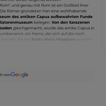
 Rom
“, und genau mit Rom ist ein Großteil ihrer
 Die Römer gründeten hier eine wohlhabende
seum des antiken Capua aufbewahrten Funde
diatorenmuseum
belegen.
Von den Sarazenen
dboden
gleichgemacht, wurde das antike Capua in
e umbenannt, ein Name, der sich auf die noch
t
bezieht, die der
Santa Maria Maggiore
geweiht
stiert nicht mehr, aber einige wichtige Bauwerke
nen eindrucksvollen Einblick in die klassische
phitheater
von Capua soll nach dem Kolosseum
es fällt nicht schwer, sich das vorzustellen,
lt von:
hen Bögen betrachtet. Nicht weit davon entfernt
irdischer heidnischer Tempel, an dessen Wänden
ithras, die orientalische Gottheit zum Schutz von