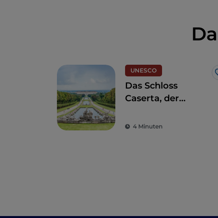
Da
UNESCO
Das Schloss
Caserta, der
opulente Triumph
des italienischen
4 Minuten
Barocks