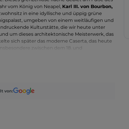
ahr vom König von Neapel,
Karl III. von Bourbon,
twohnsitz in eine idyllische und üppig grüne
önigspalast, umgeben von einem weitläufigen und
indruckende Kulturstätte, die wir heute unter
Rund um dieses architektonische Meisterwerk, das
lte sich später das moderne Caserta, das heute
 Insbesondere zwischen dem 18. und
htigen bürgerlichen Gebäuden, zauberhaften
und einer imposanten städtischen Kathedrale
ms wachen zwei Orte von hoch oben über die
 der einen Seite entdecken Sie den
Komplex San
lt von:
Traum von Ferdinand IV. von Bourbon. Etwas weiter
iche Zentrum von Caserta,
Casertavecchia, hervor,
storischer Bedeutung verloren hat, doch die
- und Kulturschätzen durch seine Gassen laufen,