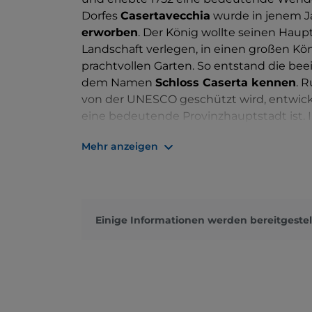
Dorfes
Casertavecchia
wurde in jenem J
erworben
. Der König wollte seinen Haup
Landschaft verlegen, in einen großen K
prachtvollen Garten. So entstand die bee
dem Namen
Schloss Caserta kennen
. 
von der UNESCO geschützt wird, entwicke
eine bedeutende Provinzhauptstadt ist.
19. Jahrhundert wurde Caserta mit präc
Mehr anzeigen
Fußgängerzonen, monumentalen Plätzen 
bereichert.
Etwas nördlich des historischen Zentru
Stadt – ein Muss für jeden Besucher. Auf
Einige Informationen werden bereitgestel
Leucio
, ein unvollendeter industrieller 
östlich sticht noch heute das ursprüngl
das zwar im Laufe der Jahrhunderte an hi
Reisenden, die auf der Suche nach Kunst
immer wieder in Erstaunen versetzt.