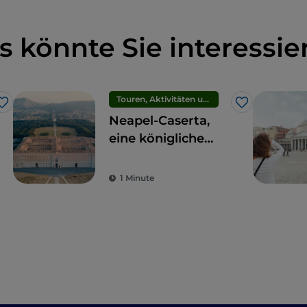
s könnte Sie interessie
Touren, Aktivitäten und Erlebnisse
Like
Like
Neapel-Caserta,
eine königliche
Reise
1 Minute