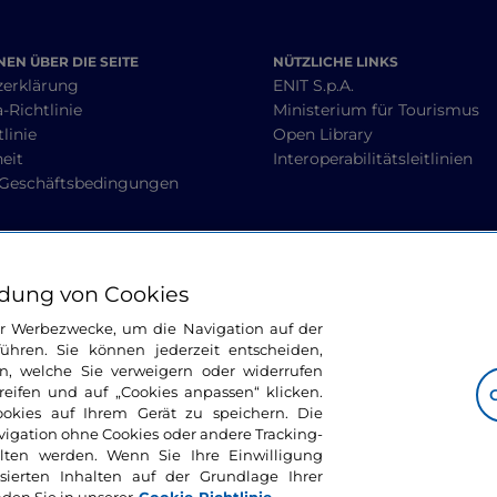
EN ÜBER DIE SEITE
NÜTZLICHE LINKS
zerklärung
ENIT S.p.A.
-Richtlinie
Ministerium für Tourismus
linie
Open Library
heit
Interoperabilitätsleitlinien
 Geschäftsbedingungen
BLEIBEN WIR IN KONTAKT
dung von Cookies
ür Werbezwecke, um die Navigation auf der
ühren. Sie können jederzeit entscheiden,
n, welche Sie verweigern oder widerrufen
ifen und auf „Cookies anpassen“ klicken.
ookies auf Ihrem Gerät zu speichern. Die
avigation ohne Cookies oder andere Tracking-
alten werden. Wenn Sie Ihre Einwilligung
sierten Inhalten auf der Grundlage Ihrer