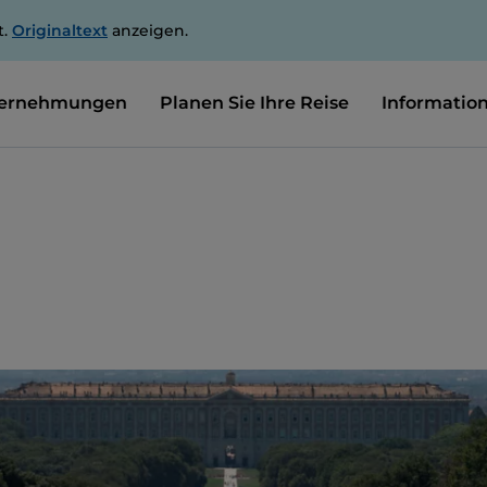
t.
Originaltext
anzeigen.
ernehmungen
Planen Sie Ihre Reise
Informatio