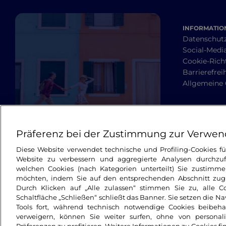
INFORMATION
Datenschut
Social-Media
Cookie-Richt
Barrierefrei
Allgemeine
Präferenz bei der Zustimmung zur Verwen
Diese Website verwendet technische und Profiling-Cookies f
Website zu verbessern und aggregierte Analysen durchzuf
welchen Cookies (nach Kategorien unterteilt) Sie zustimme
möchten, indem Sie auf den entsprechenden Abschnitt zugre
Durch Klicken auf „Alle zulassen“ stimmen Sie zu, alle C
Schaltfläche „Schließen“ schließt das Banner. Sie setzen die N
Tools fort, während technisch notwendige Cookies beibeh
verweigern, können Sie weiter surfen, ohne von personali