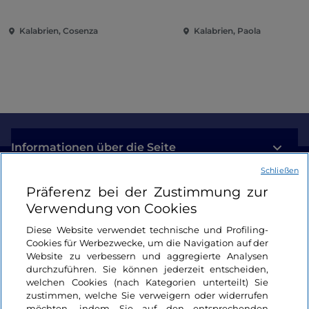
Kalabrien, Cosenza
Kalabrien, Paola
Informationen über die Seite
Schließen
Nützliche Links
Präferenz bei der Zustimmung zur
Verwendung von Cookies
Login
Diese Website verwendet technische und Profiling-
Cookies für Werbezwecke, um die Navigation auf der
Bleiben wir in Kontakt
Website zu verbessern und aggregierte Analysen
durchzuführen. Sie können jederzeit entscheiden,
welchen Cookies (nach Kategorien unterteilt) Sie
zustimmen, welche Sie verweigern oder widerrufen
möchten, indem Sie auf den entsprechenden