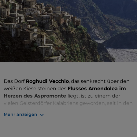
Das Dorf
Roghudi Vecchio
, das senkrecht über den
weißen Kieselsteinen des
Flusses Amendolea im
Herzen des Aspromonte
liegt, ist zu einem der
vielen Geisterdörfer Kalabriens geworden, seit in den
Siebzigerjahren auch die letzten Bewohner diese
Mehr anzeigen
Häuser verließen.
Der Ortsname leitet sich wahrscheinlich vom
griechischen Wort
rogòdes ab
, was „reich an