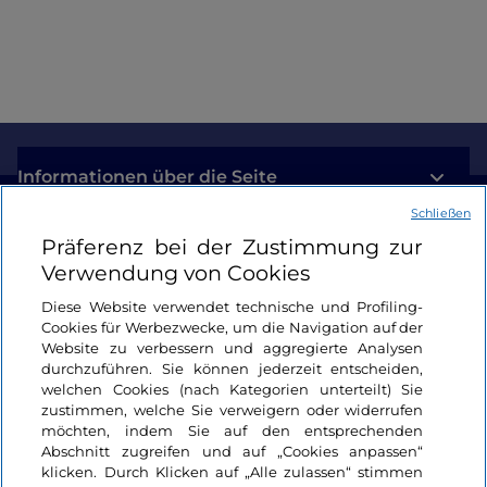
Informationen über die Seite
Schließen
Nützliche Links
Präferenz bei der Zustimmung zur
Verwendung von Cookies
Login
Diese Website verwendet technische und Profiling-
Cookies für Werbezwecke, um die Navigation auf der
Bleiben wir in Kontakt
Website zu verbessern und aggregierte Analysen
durchzuführen. Sie können jederzeit entscheiden,
welchen Cookies (nach Kategorien unterteilt) Sie
zustimmen, welche Sie verweigern oder widerrufen
möchten, indem Sie auf den entsprechenden
Abschnitt zugreifen und auf „Cookies anpassen“
klicken. Durch Klicken auf „Alle zulassen“ stimmen