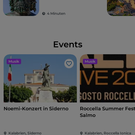
Bronzestatuen von
Riace
4 Minuten
Events
Musik
Musik
Like
Noemi-Konzert in Siderno
Roccella Summer Festi
Salmo
Kalabrien, Siderno
Kalabrien, Roccella Ionica