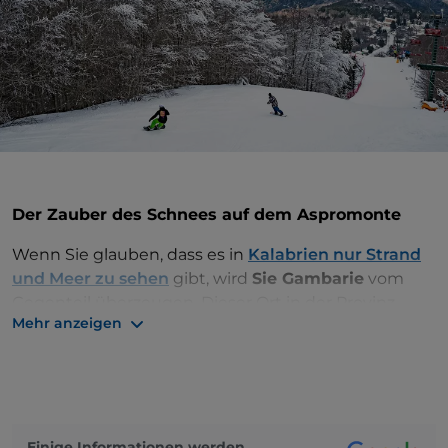
Der Zauber des Schnees auf dem Aspromonte
Wenn Sie glauben, dass es in
Kalabrien nur Strand
und Meer zu sehen
gibt, wird
Sie Gambarie
vom
Gegenteil überzeugen. Dieser Ort in der Provinz
Mehr anzeigen
Reggio Calabria, im Herzen des
Nationalparks
Aspromonte
, ist das wichtigste Skigebiet der
Region. Mit seinen 11 Kilometern Piste und 4 Skiliften
auf 1.400 Meter Höhe eignet sich dieser Ort für
diejenigen, die selbst in Süditalien nicht auf
Wintersport verzichten können.
Einige Informationen werden