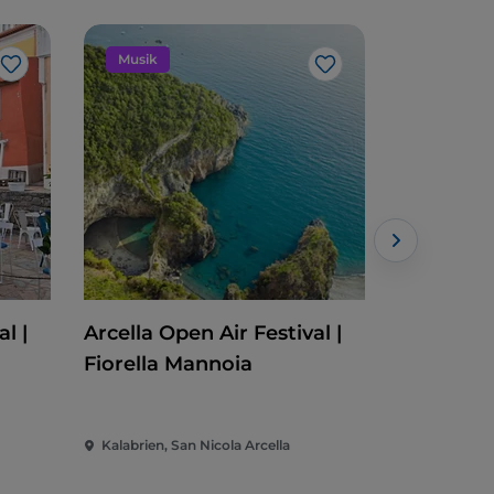
Musik
Veransta
Like
Like
l |
Arcella Open Air Festival |
Cleto Fes
Fiorella Mannoia
Kalabrien, San Nicola Arcella
Kalabrien, 