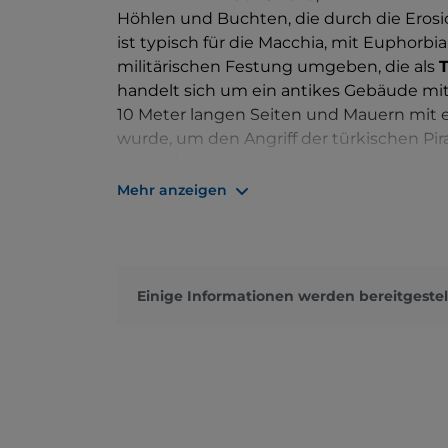
Höhlen und Buchten, die durch die Erosio
ist typisch für die Macchia, mit Euphorbi
militärischen Festung umgeben, die als
T
handelt sich um ein antikes Gebäude mi
10 Meter langen Seiten und Mauern mit ei
wurde, um den Angriff der türkischen Pir
verhindern.
Mehr anzeigen
Die Insel ist unbewohnt und es gibt keine
angenehmen Ausflugs mit dem
Kanu
se
Touren. Es ist das ideale Reiseziel für Fr
bezaubernden Meeresboden verpassen, ins
Einige Informationen werden bereitgestel
Meeresvegetation und Edlen Steckmusche
davon ab, die Insel schwimmend zu errei
Auf dem Festland können Sie das mittela
byzantinischen Burg
, ihrem Turm und 
einem suggestiven Gebäude im griechisch
wurde und derzeit für Shows und Konzert