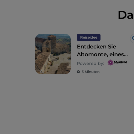
Da
Reiseidee
Entdecken Sie
Altomonte, eines
der schönsten
Powered by:
Dörfer Italiens
3 Minuten