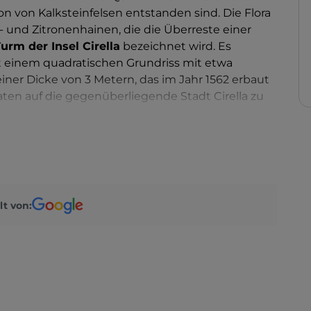
n von Kalksteinfelsen entstanden sind. Die Flora
a- und Zitronenhainen, die die Überreste einer
urm der Insel Cirella
bezeichnet wird. Es
t einem quadratischen Grundriss mit etwa
ner Dicke von 3 Metern, das im Jahr 1562 erbaut
aten auf die gegenüberliegende Stadt Cirella zu
 Anlegestellen, sie kann jedoch das Ziel eines
in, vorzugsweise mit Führern und organisierten
eunde des
Schnorchelns
: Sie dürfen keinesfalls den
besondere auf der Ostseite, der sehr reich an
lt von:
ln ist. Nicht erfahrenen Schwimmern raten wir
chen, aufgrund der Entfernung von der Küste.
lterliche Dorf
Cirella
mit den
Ruinen der
dem sogenannten Theater der Ruinen besuchen,
en Stil, das zwischen 1994 und 1997 erbaut
e genutzt wird.