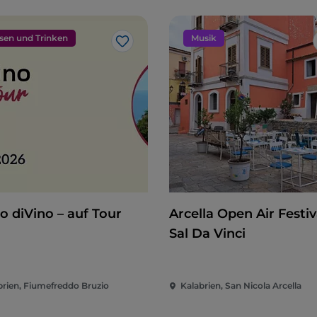
sen und Trinken
Musik
Like
o diVino – auf Tour
Arcella Open Air Festiva
Sal Da Vinci
brien, Fiumefreddo Bruzio
Kalabrien, San Nicola Arcella