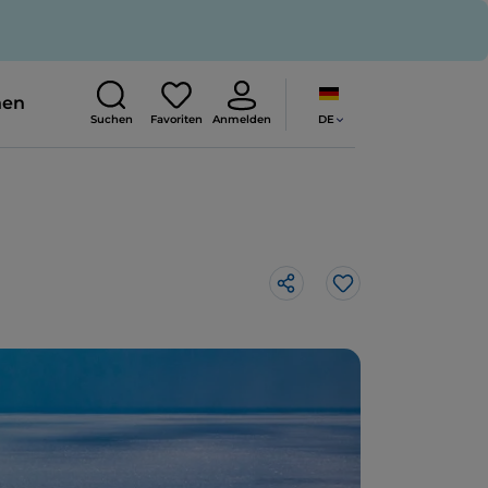
nen
DE
Suchen
Favoriten
Anmelden
Like