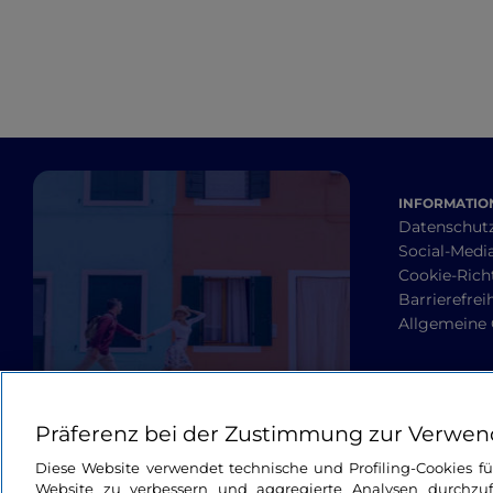
INFORMATION
Datenschut
Social-Media
Cookie-Richt
Barrierefrei
Allgemeine
Präferenz bei der Zustimmung zur Verwen
Diese Website verwendet technische und Profiling-Cookies f
Website zu verbessern und aggregierte Analysen durchzuf