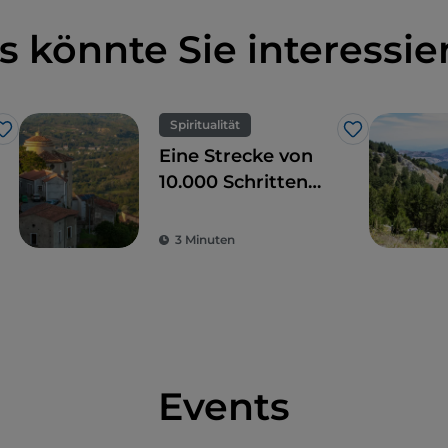
s könnte Sie interessie
Spiritualität
Like
Like
Eine Strecke von
10.000 Schritten
zur Entdeckung
des Sacro Monte di
3 Minuten
Laino Borgo
Events