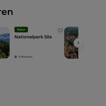
ren
Natur
Kuns
Like
Nationalpark Sila
Cos
anti
Athe
3 Minuten
9 M