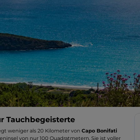
ür Tauchbegeisterte
iegt weniger als 20 Kilometer von
Capo Bonifati
seninsel von nur 100 Quadratmetern. Sie ist voller