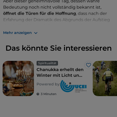
Aber dieser geheimnisvolle Tag, dessen wahre
Bedeutung noch nicht vollständig bekannt ist,
öffnet die Türen für die Hoffnung
, dass nach der
Erfahrung der Dramatik des Abgrunds der Aufstieg
durch die Liebe und die Vereinigung junger neuer
jüdischer Paare und Familien kommen kann.
Mehr anzeigen
Ein „Mini-Jubiläum“, das derzeit mit Freude und mit
Das könnte Sie interessieren
all den gleichen Konnotationen begrüßt wird, die
den Valentinstag charakterisieren: Blumen, kleine
Geschenke, romantische Abendessen, das Fest der
Spiritualität
Like
Liebe par excellence. In Israel wie auch beim Fest der
Chanukka erhellt den
Verliebten in allen Teilen der Welt
wird dieser Tag
Winter mit Licht und
als Hymne an die Liebe gefeiert
.
Wärme
Powered by:
3 Minuten