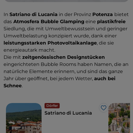
In
Satriano di Lucania
in der Provinz
Potenza
bietet
das
Atmosfera Bubble Glamping
eine
plastikfreie
Siedlung, die mit Umweltbewusstsein und geringer
Umweltbelastung konzipiert wurde, dank einer
leistungsstarken Photovoltaikanlage
, die sie
energieautark macht.
Die mit
zeitgenössischen Designstücken
eingerichteten Bubble Rooms haben Namen, die an
natürliche Elemente erinnern, und sind das ganze
Jahr über geöffnet, bei jedem Wetter,
auch bei
Schnee
.
Dörfer
Like
Satriano di Lucania