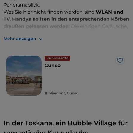
Panoramablick.
Was Sie hier nicht finden werden, sind
WLAN und
TV
,
Handys sollten in den entsprechenden Körben
draußen gelassen werden:
Die einzigen Geräusche,
die Sie stören werden, sind die Rufe der Falken und
Mehr anzeigen
der Wind, der zwischen den Blättern weht.
Kunststädte
Like
Cuneo
Piemont, Cuneo
In der Toskana, ein Bubble Village für
romantische Kurzurlaube