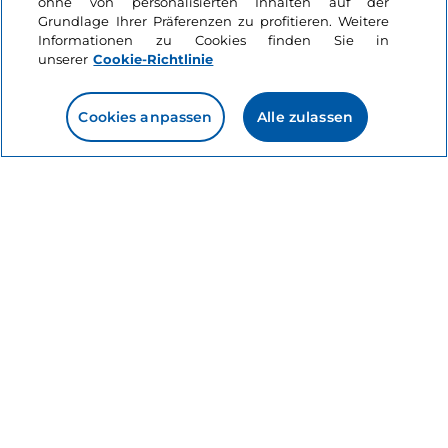
ohne von personalisierten Inhalten auf der
Grundlage Ihrer Präferenzen zu profitieren. Weitere
Kunststädte
Informationen zu Cookies finden Sie in
Like
Messina
unserer
Cookie-Richtlinie
Cookies anpassen
Alle zulassen
Sizilien, Messina
Das könnte Sie interessieren
Seen
Like
Zehn italienische
Seen für Ihren
Aktivurlaub
7 Minuten