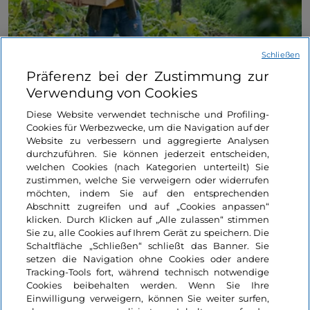
Schließen
Präferenz bei der Zustimmung zur
Der einzige sizilianische Bubble Room ist definitiv
Verwendung von Cookies
„grün“ und befindet sich in der Nähe von
Messina
,
innerhalb des landwirtschaftlichen
Betriebs Villarè
,
Diese Website verwendet technische und Profiling-
Cookies für Werbezwecke, um die Navigation auf der
mit Blick auf das atemberaubende Panorama der
Website zu verbessern und aggregierte Analysen
Meerenge, zwischen Feldern und duftenden
durchzuführen. Sie können jederzeit entscheiden,
Gemüsegärten.
welchen Cookies (nach Kategorien unterteilt) Sie
zustimmen, welche Sie verweigern oder widerrufen
Die
Bubble
ist aus
recycelbaren Materialien
möchten, indem Sie auf den entsprechenden
gefertigt und bietet Platz für bis zu 4 Personen. Ideal
Abschnitt zugreifen und auf „Cookies anpassen“
für ein immersives Naturerlebnis mit der Familie: um
klicken. Durch Klicken auf „Alle zulassen“ stimmen
zu lernen, wie man einen
Gemüsegarten anbaut,
Sie zu, alle Cookies auf Ihrem Gerät zu speichern. Die
Schaltfläche „Schließen“ schließt das Banner. Sie
sich als Imker zu probieren
und zwischen Musik,
setzen die Navigation ohne Cookies oder andere
Tänzen und sensorischen Pfaden inmitten von
Tracking-Tools fort, während technisch notwendige
Kaninchen
,
Enten
und
Eseln zu spielen
.
Cookies beibehalten werden. Wenn Sie Ihre
Einwilligung verweigern, können Sie weiter surfen,