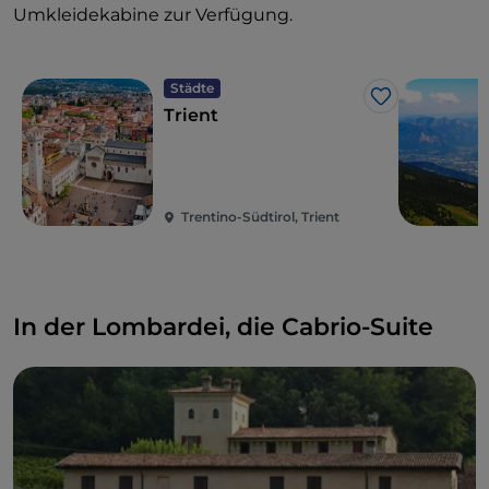
Umkleidekabine zur Verfügung.
Städte
Like
Trient
Trentino-Südtirol, Trient
In der Lombardei, die Cabrio-Suite