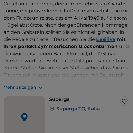
Gipfel angekommen, denkt man schnell an Grande
Torino, die preisgekrönte Fußballmannschaft, die mit
dem Flugzeug reiste, das am 4. Mai 1949 auf diesem
Hügel abstürzte. Nach der gebührenden Hommage
an den Grabstein sollten Sie es nicht eilig haben, in
die Pedale zu treten: Besuchen Sie die
Basilika
mit
ihren perfekt symmetrischen Glockentürmen
und
der wunderschönen Barockkuppel, die 1731 nach
dem Entwurf des Architekten Filippo Juvarra erbaut
wurde. Stellen Sie an dieser Stelle sicher, dass Sie die
Flasche mit Wasser und die Lungen mit Sauerstoff
gefüllt haben. Der
Colle della Maddalena erwartet
Mehr anzeigen
Sie
, der höchste (715 Meter) unter denen mit Blick
auf Turin: ein kürzerer Anstieg als der vorherige, der
Superga
jedoch über eine enge Waldstraße führt, mit einem
Lik
Superga TO, Italia
Gefälle von 20 Prozent.