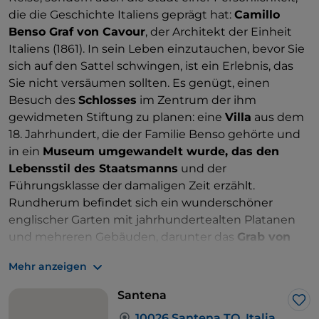
die die Geschichte Italiens geprägt hat:
Camillo
Benso Graf von Cavour
, der Architekt der Einheit
Italiens (1861). In sein Leben einzutauchen, bevor Sie
sich auf den Sattel schwingen, ist ein Erlebnis, das
Sie nicht versäumen sollten. Es genügt, einen
Besuch des
Schlosses
im Zentrum der ihm
gewidmeten Stiftung zu planen: eine
Villa
aus dem
18. Jahrhundert, die der Familie Benso gehörte und
in ein
Museum umgewandelt wurde, das den
Lebensstil des Staatsmanns
und der
Führungsklasse der damaligen Zeit erzählt.
Rundherum befindet sich ein wunderschöner
englischer Garten mit jahrhundertealten Platanen
und mehreren Gebäuden, darunter das
Grab von
Cavour
, das 1911 zum
Nationaldenkmal erklärt
Mehr anzeigen
wurde
. Von der Geschichte zum guten Essen:
Tatsächlich ist Santena auch für seinen
Spargel
Santena
bekannt, eine der beliebtesten Sorten bei Köchen
Lik
10026 Santena TO, Italia