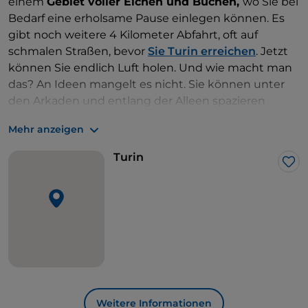
einem
Gebiet voller Eichen und Buchen,
wo Sie bei
Bedarf eine erholsame Pause einlegen können. Es
gibt noch weitere 4 Kilometer Abfahrt, oft auf
schmalen Straßen, bevor
Sie Turin erreichen
. Jetzt
können Sie endlich Luft holen. Und wie macht man
das? An Ideen mangelt es nicht. Sie können unter
den Arkaden und entlang der Alleen spazieren
gehen und die
Mischung aus Jugendstil,
Mehr anzeigen
Mittelalter und Barock der Turiner Architektur
bewundern
. Lassen Sie sich von den Mumien des
Turin
Ägyptischen
Museums begeistern
, dem
Lik
zweitgrößten der Welt, das der antiken Zivilisation
gewidmet ist, die sich am Ufer des Nils entwickelt
hat. Besuchen Sie auch das
Zentrum der
Königlichen Museen
mit dem eleganten
Königlichen Palast, der Königlichen Waffenkammer,
der Sabauda-Galerie und dem Antiquitäten-
Museum. Wenn Sie Ihr Herz jedoch in Santena
verloren haben, verpassen Sie nicht die Gelegenheit,
Weitere Informationen