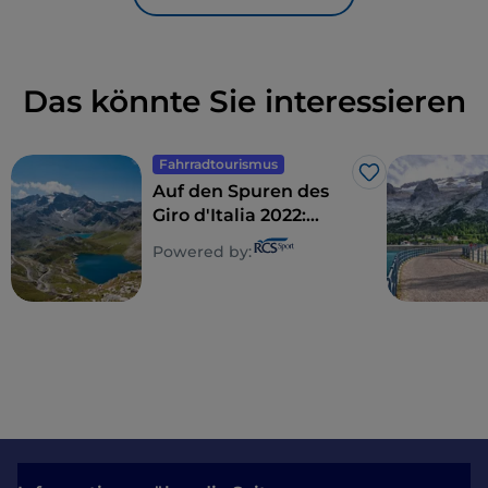
das
Risorgimento-Museum im
Palazzo Carignano
zu besuchen, in dem die Einheit Italiens proklamiert
wurde.
Das könnte Sie interessieren
Fahrradtourismus
Like
Auf den Spuren des
Giro d'Italia 2022:
Rivarolo Canavese –
Powered by:
Cogne