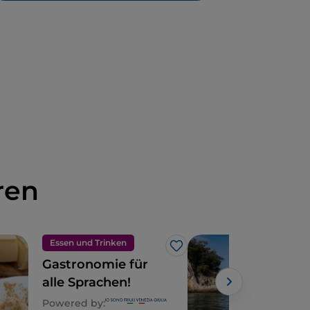
ren
Essen und Trinken
Dörf
Like
Gastronomie für
Gra
alle Sprachen!
Cor
3 hi
Powered by:
Powe