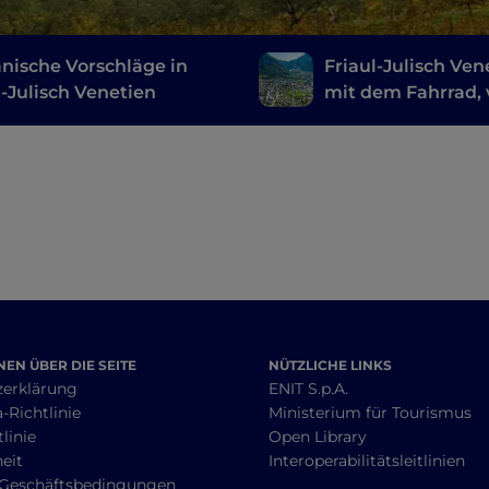
ische Vorschläge in
Friaul-Julisch Ven
l-Julisch Venetien
mit dem Fahrrad,
Karnien nach Riva
EN ÜBER DIE SEITE
NÜTZLICHE LINKS
zerklärung
ENIT S.p.A.
-Richtlinie
Ministerium für Tourismus
linie
Open Library
heit
Interoperabilitätsleitlinien
 Geschäftsbedingungen