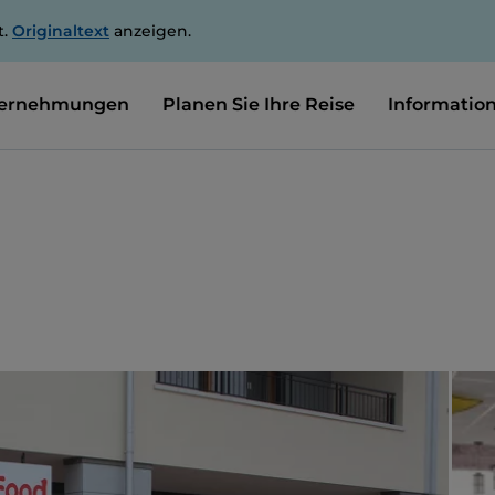
t.
Originaltext
anzeigen.
ernehmungen
Planen Sie Ihre Reise
Informatio