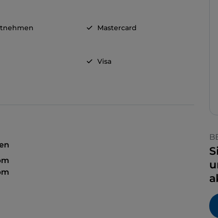
itnehmen
Mastercard
Visa
B
sen
S
 pm
u
 pm
a