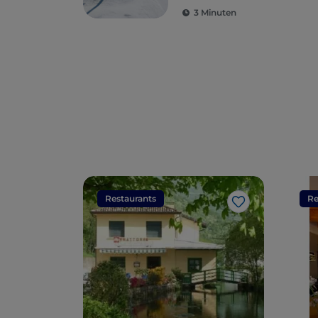
Meerblick
3 Minuten
Restaurants
Re
Like