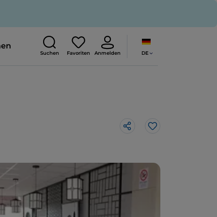
nen
DE
Suchen
Favoriten
Anmelden
Like