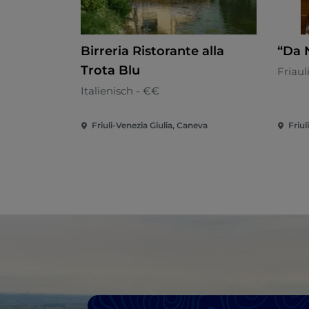
Birreria Ristorante alla
“Da 
Trota Blu
Friaul
Italienisch - €€
Friuli-Venezia Giulia, Caneva
Friul