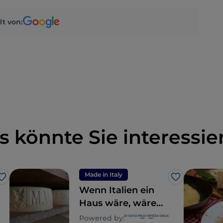
lt von:
s könnte Sie interessie
Made in Italy
Like
Like
Wenn Italien ein
Haus wäre, wäre
Friaul-Julisch
Powered by: