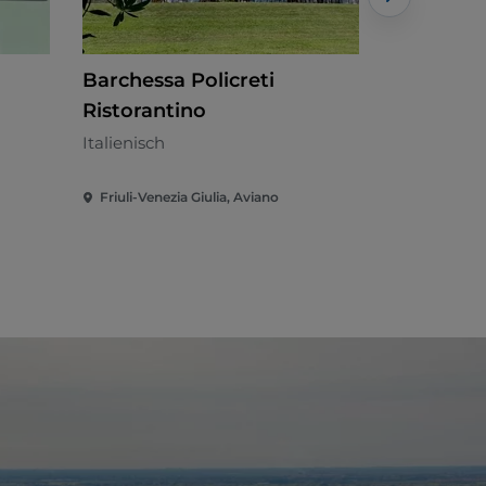
Barchessa Policreti
Bar Tratt
Ristorantino
Italienisch 
Italienisch
Friuli-Venezia Giulia, Aviano
Friuli-Venezi