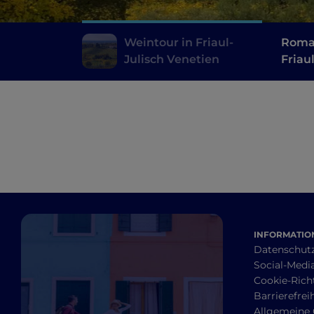
Weintour in Friaul-
Roman
Julisch Venetien
Friau
INFORMATION
Datenschut
Social-Media
Cookie-Richt
Barrierefrei
Allgemeine