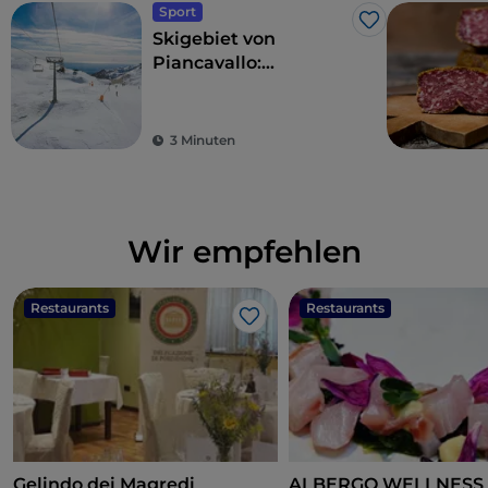
Sport
Like
Skigebiet von
Piancavallo:
Schneesport mit
Meerblick
3 Minuten
Wir empfehlen
Restaurants
Restaurants
Like
Gelindo dei Magredi
ALBERGO WELLNESS