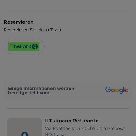
UnionPay über TheFork PAY
Visa
Reservieren
Behindertengerechter Zugang
Reservieren Sie einen Tisch
Es wird Englisch gesprochen
WLAN
Einige Informationen werden
bereitgestellt von:
Il Tulipano Ristorante
Via Fontanelle, 3, 40069 Zola Predosa
BO, Italia