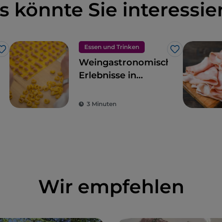
s könnte Sie interessie
Essen und Trinken
Like
Like
Weingastronomische
Erlebnisse in
Bologna und
Umgebung
3 Minuten
Wir empfehlen