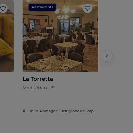
Restaurants
Restaura
Like
Like
La Torretta
Ristoran
Mediterran - €
Aus der Ro
Emilia-Romagna, Castiglione dei Pepoli
Emilia-Rom