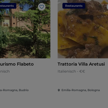
staurants
Restaurants
Like
turismo Flabeto
Trattoria Villa Aretusi
anisch
Italienisch - €€
ia-Romagna, Budrio
Emilia-Romagna, Bologna