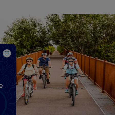
Like
e