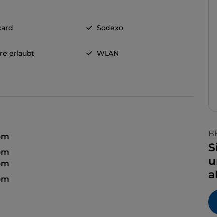
card
Sodexo
re erlaubt
WLAN
B
 pm
S
 pm
u
 pm
a
 pm