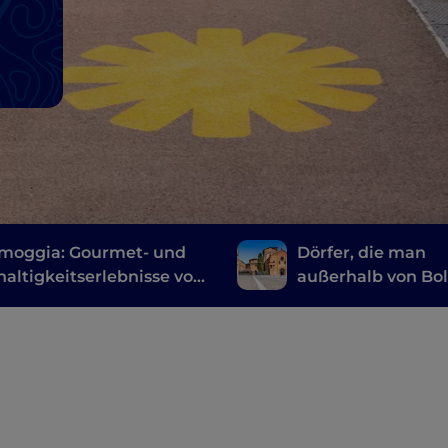
moggia: Gourmet- und
Dörfer, die man
altigkeitserlebnisse vor
außerhalb von Bo
oren von Bologna
bewundern und
fotografieren kan