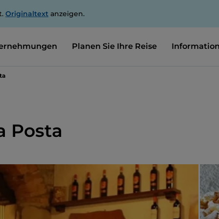
t.
Originaltext
anzeigen.
ernehmungen
Planen Sie Ihre Reise
Informatio
ta
a Posta