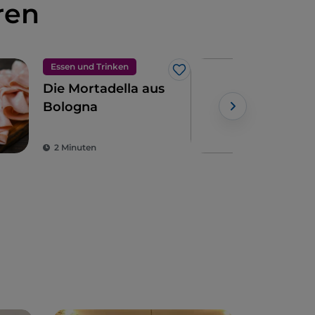
ren
Essen und Trinken
Ess
Like
Die Mortadella aus
Das
Bologna
del
(Ge
Bol
2 Minuten
2 M