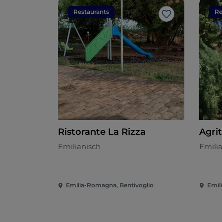
Restaurants
Re
Like
Ristorante La Rizza
Agri
Emilianisch
Emili
Emilia-Romagna, Bentivoglio
Emil