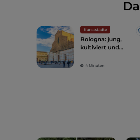
Da
Kunststädte
Bologna: jung,
kultiviert und
großzügig
4 Minuten