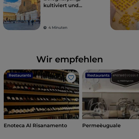
kultiviert und
großzügig
4 Minuten
Wir empfehlen
Restaurants
Restaurants
Like
Enoteca Al Risanamento
Permeèuguale