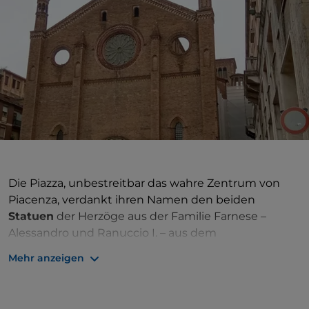
Die Piazza, unbestreitbar das wahre Zentrum von
Piacenza, verdankt ihren Namen den beiden
Statuen
der Herzöge aus der Familie Farnese –
Alessandro und Ranuccio I. – aus dem
17. Jahrhundert, die zu Pferd triumphieren, als hätten
Mehr anzeigen
sie die letzten vier Jahrhunderte vor dem
Palazzo
Gotico
Wache gehalten. Alessandro wird in einen
wogenden Mantel gehüllt dargestellt, während sein