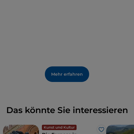
Vielleicht ist es nicht sofort ersichtlich, aber auf dem
Pflaster der Piazza befindet sich eine Linie, die den
45. nördlichen Breitengrad markieren soll:
Geografisch gesehen ist dies nicht ganz richtig, aber
es stimmt, dass das Gebiet von Piacenza –
insbesondere das nicht weit entfernte Städtchen
Pontenure – gleich weit vom Äquator wie vom
Nordpol entfernt ist.
Mehr erfahren
Das könnte Sie interessieren
Kunst und Kultur
Like