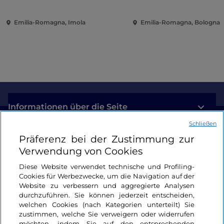
Emilia-Romagna, Imola
Emilia-Romagna, Bologna
Informationen über die Seite
Schließen
Nützliche Links
Präferenz bei der Zustimmung zur
Verwendung von Cookies
Login
Diese Website verwendet technische und Profiling-
Cookies für Werbezwecke, um die Navigation auf der
Bleiben wir in Kontakt
Website zu verbessern und aggregierte Analysen
durchzuführen. Sie können jederzeit entscheiden,
welchen Cookies (nach Kategorien unterteilt) Sie
zustimmen, welche Sie verweigern oder widerrufen
möchten, indem Sie auf den entsprechenden