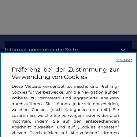
Informationen über die Seite
Schließen
Nützliche Links
Präferenz bei der Zustimmung zur
Verwendung von Cookies
Login
Diese Website verwendet technische und Profiling-
Cookies für Werbezwecke, um die Navigation auf der
Bleiben wir in Kontakt
Website zu verbessern und aggregierte Analysen
durchzuführen. Sie können jederzeit entscheiden,
welchen Cookies (nach Kategorien unterteilt) Sie
zustimmen, welche Sie verweigern oder widerrufen
möchten, indem Sie auf den entsprechenden
Abschnitt zugreifen und auf „Cookies anpassen“
klicken. Durch Klicken auf „Alle zulassen“ stimmen