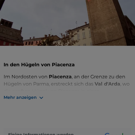
In den Hügeln von Piacenza
Im Nordosten von
Piacenza
, an der Grenze zu den
Hügeln von Parma, erstreckt sich das
Val d'Arda
, wo
die sanften Hügel von Piacenza in einer
Mehr anzeigen
Postkartenlandschaft aufeinander folgen. Hier
finden Sie einige der schönsten Schlösser der
gesamten
Emilia-Romagna
, aber auch Dörfer, die an
jeder Ecke Überraschungen bieten, wie
Fiorenzuola
d'Arda
.
Einige Informationen werden