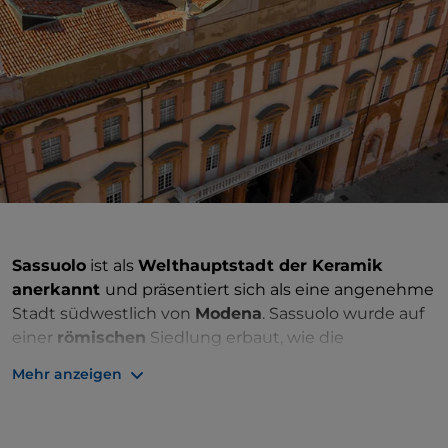
Sassuolo
ist als
Welthauptstadt der Keramik
anerkannt
und präsentiert sich als eine angenehme
Stadt südwestlich von
Modena
. Sassuolo wurde auf
einer
römischen
Siedlung erbaut, wie die
archäologischen Überreste auf den Hügeln von
Mehr anzeigen
Montegibbio belegen, und wurde bis zum ersten
Jahrzehnt des Jahres 1000 von der Familie
Canossa
regiert. Im 12. Jahrhundert kam die Stadt unter die