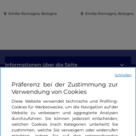
Emilia-Romagna, Bologna
Emilia-Romagna, Bologna
Informationen über die Seite
Schließen
Nützliche Links
Präferenz bei der Zustimmung zur
Verwendung von Cookies
Login
Diese Website verwendet technische und Profiling-
Cookies für Werbezwecke, um die Navigation auf der
Bleiben wir in Kontakt
Website zu verbessern und aggregierte Analysen
durchzuführen. Sie können jederzeit entscheiden,
welchen Cookies (nach Kategorien unterteilt) Sie
zustimmen, welche Sie verweigern oder widerrufen
möchten, indem Sie auf den entsprechenden