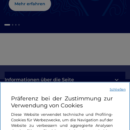
Mehr erfahren
Informationen über die Seite
Schließen
Nützliche Links
Präferenz bei der Zustimmung zur
Verwendung von Cookies
Login
Diese Website verwendet technische und Profiling-
Cookies für Werbezwecke, um die Navigation auf der
Bleiben wir in Kontakt
Website zu verbessern und aggregierte Analysen