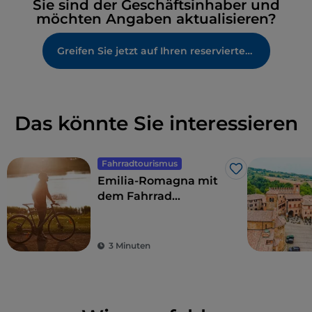
Sie sind der Geschäftsinhaber und
möchten Angaben aktualisieren?
Greifen Sie jetzt auf Ihren reservierten Bereich zu
Das könnte Sie interessieren
Fahrradtourismus
Like
Emilia-Romagna mit
dem Fahrrad
zwischen Meer,
Hinterland und
Sangiovese
3 Minuten