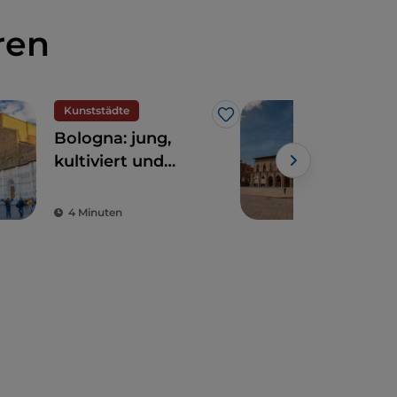
ren
Kunststädte
Kun
Like
Bologna: jung,
Erl
kultiviert und
Bol
großzügig
Tag
4 Minuten
7 M