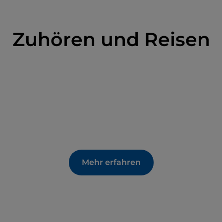
ennen, das Symbol der Stadt, eine
tadttheater untergebracht ist. Passieren Sie den
asterten Gassen und unter den Arkaden, die Sie
Zuhören und Reisen
tadt und beherbergt Kunstinstallationen und
m Beispiel Krippen und Lichtinstallationen für
Comunale und die Wallfahrtskirche des Kruzifixes.
 um die Überreste der Ringmauer zu sehen.
 San Lorenzo di Varignana, in der Spuren einer
d.
Mehr erfahren
ist einer jungen Bewohnerin der Stadt gewidmet,
ine Hymne an das Leben. Wenn Sie den Park im
ahlreichen Blüten überwältigt sein, auch wenn