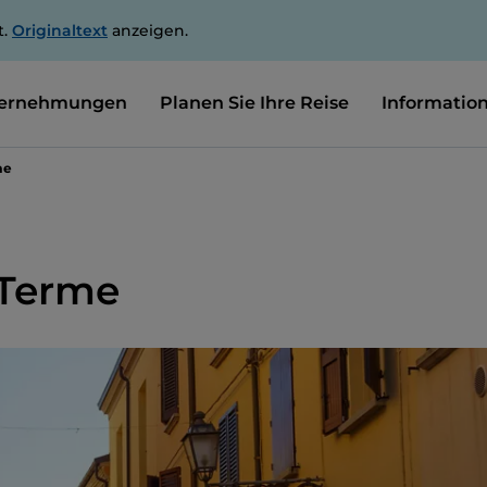
t.
Originaltext
anzeigen.
ernehmungen
Planen Sie Ihre Reise
Informatio
me
 Terme