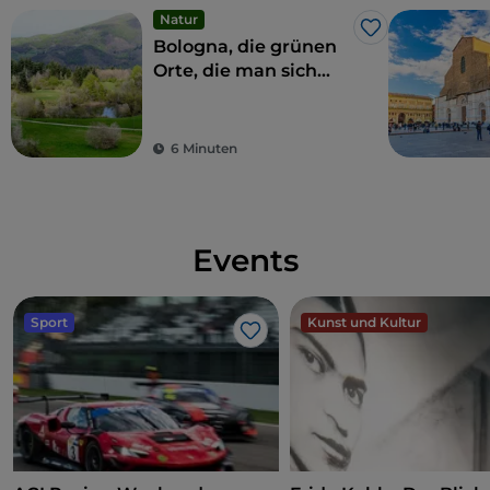
Natur
Like
Bologna, die grünen
Orte, die man sich
nicht entgehen lassen
sollte
6 Minuten
Events
Sport
Kunst und Kultur
Like