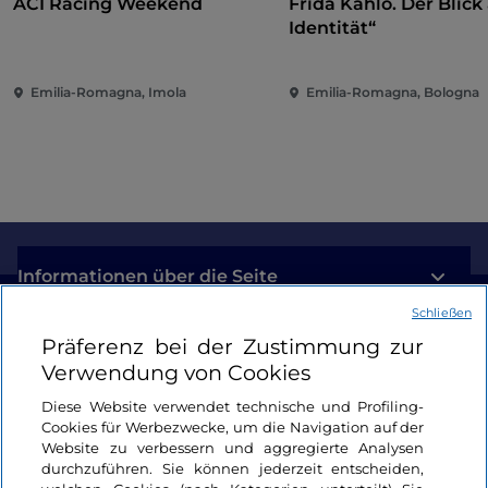
ACI Racing Weekend
Frida Kahlo. Der Blick 
Identität“
Emilia-Romagna, Imola
Emilia-Romagna, Bologna
Informationen über die Seite
Schließen
Nützliche Links
Präferenz bei der Zustimmung zur
Verwendung von Cookies
Login
Diese Website verwendet technische und Profiling-
Cookies für Werbezwecke, um die Navigation auf der
Bleiben wir in Kontakt
Website zu verbessern und aggregierte Analysen
durchzuführen. Sie können jederzeit entscheiden,