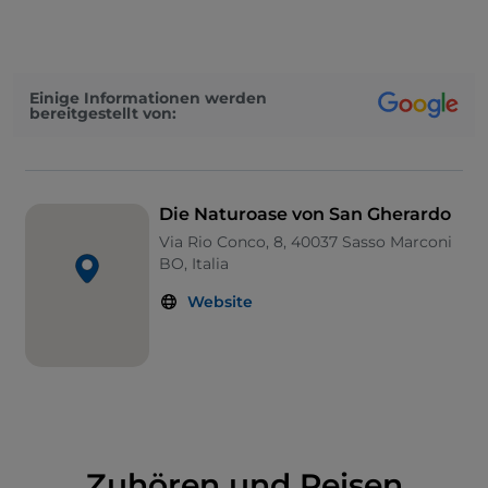
geeignete Umgebung gefunden haben, um Schutz
zu finden, sich zu vermehren und zu überwintern.
Das
Besucherzentrum Casa della Natura
bietet die
Möglichkeit, Führungen und lehrreiche Workshops
Einige Informationen werden
zu besuchen.
bereitgestellt von:
Die Naturoase von San Gherardo
Via Rio Conco, 8, 40037 Sasso Marconi
BO, Italia
Website
Zuhören und Reisen