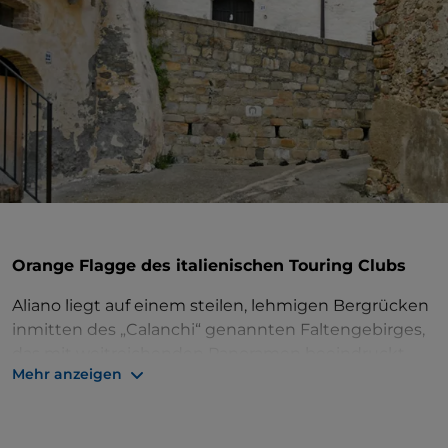
Orange Flagge des italienischen Touring Clubs
Aliano liegt auf einem steilen, lehmigen Bergrücken
inmitten des „Calanchi“ genannten Faltengebirges,
das mit weitreichenden Panoramen beeindruckt.
Mehr anzeigen
Carlo Levi verewigte den Ort in seinem Werk
„Christus kam nur bis Eboli“, gab ihm darin jedoch
den Namen Gagliano. Der Schriftsteller hatte eine