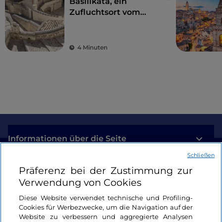
Basilikata, ein
Zufluchtsort vom
Alltagsstress zur
Wiederentdeckung
der Schönheit
4 Minuten
Informationen über die Seite
Schließen
Nützliche Links
Präferenz bei der Zustimmung zur
Verwendung von Cookies
Login
Diese Website verwendet technische und Profiling-
Cookies für Werbezwecke, um die Navigation auf der
Bleiben wir in Kontakt
Website zu verbessern und aggregierte Analysen