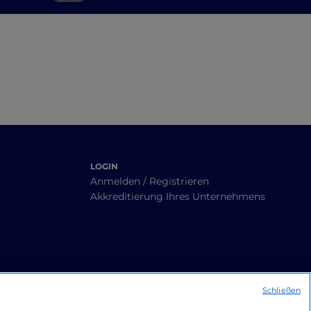
a nach
die Küste nördlich von
Bari
LOGIN
Anmelden / Registrieren
Akkreditierung Ihres Unternehmens
Schließen