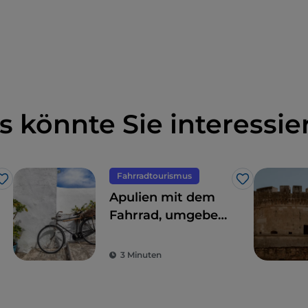
s könnte Sie interessie
Fahrradtourismus
Like
Like
Apulien mit dem
Fahrrad, umgeben
von Trulli,
Olivenbäumen und
3 Minuten
schmucken
Dörfern