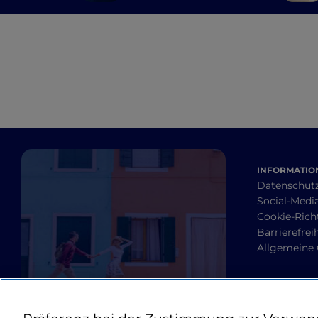
einladendsten Stadt
der Welt sehen können
INFORMATION
Datenschut
Social-Media
Cookie-Richt
Barrierefrei
Allgemeine