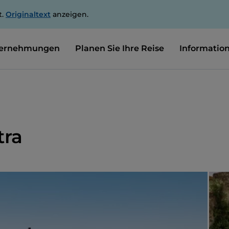
t.
Originaltext
anzeigen.
ernehmungen
Planen Sie Ihre Reise
Informatio
tra