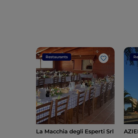
Restaurants
Re
Like
La Macchia degli Esperti Srl
AZIE