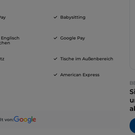
Pay
Babysitting
 Englisch
Google Pay
chen
tz
Tische im Außenbereich
American Express
B
S
u
a
lt von: