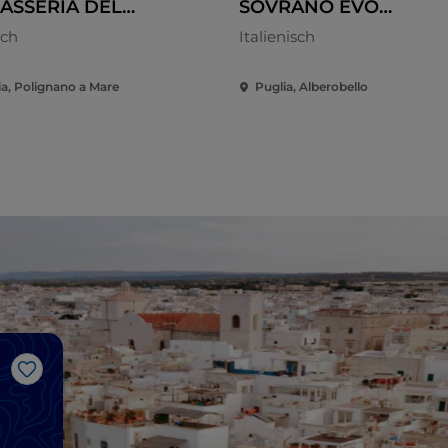
ASSERIA DEL
SOVRANO EVO
IFISSO DI
RISTORANTE
sch
Italienisch
EDETTO DE BELLIS
ia, Polignano a Mare
Puglia, Alberobello
I
Like