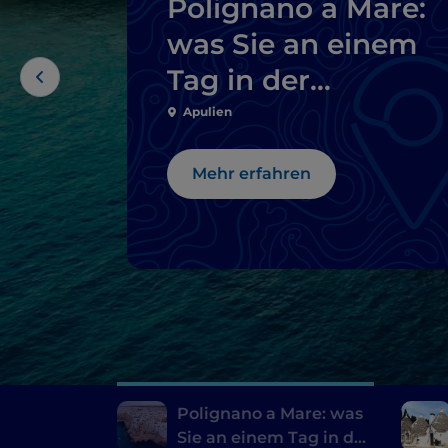
Polignano a Mare:
was Sie an einem
Tag in der
einladendsten Stad
Apulien
der Welt sehen
Mehr erfahren
können
Polignano a Mare: was
Sie an einem Tag in der