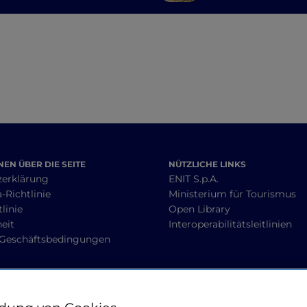
Ostuni nach
Route von Gravin
Alberobello
Ginosa
EN ÜBER DIE SEITE
NÜTZLICHE LINKS
zerklärung
ENIT S.p.A.
-Richtlinie
Ministerium für Tourismus
linie
Open Library
heit
Interoperabilitätsleitlinien
 Geschäftsbedingungen
BLEIBEN WIR IN KONTAKT