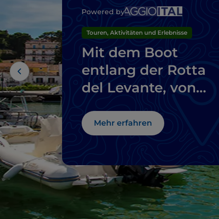
Powered by
Touren, Aktivitäten und Erlebnisse
Mit dem Boot
entlang der Rotta
del Levante, von
Otranto nach Rodi
Garganico
Mehr erfahren