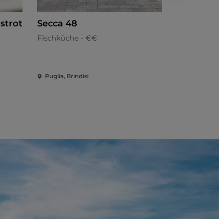
strot
Secca 48
Fao 37
Fischküche - €€
Street Food
Puglia, Brindisi
Puglia, Brin