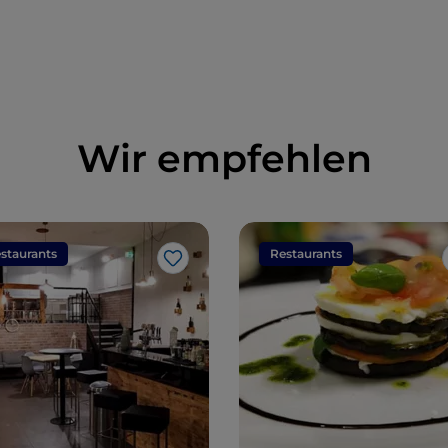
schmucken
Dörfern
Wir empfehlen
staurants
Restaurants
Like