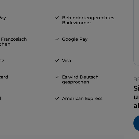
Pay
Behindertengerechtes
Badezimmer
 Französisch
Google Pay
chen
tz
Visa
card
Es wird Deutsch
B
gesprochen
S
u
l
American Express
a