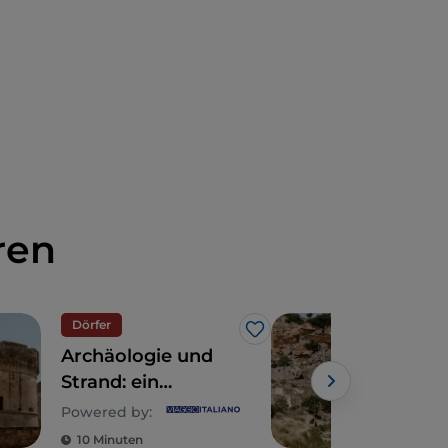
ren
Dörfer
Dörf
Like
Archäologie und
Die
Strand: ein
Apul
Tagesausflug im
Lat
Powered by:
Powe
östlichen Apulien
Mot
10 Minuten
8 M