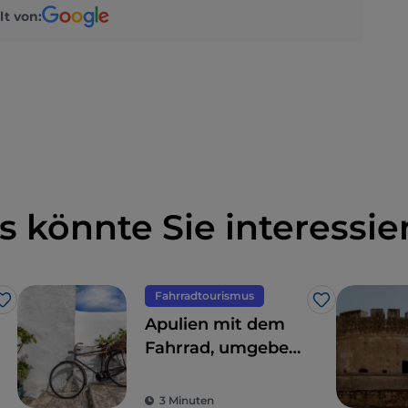
lt von:
s könnte Sie interessie
Fahrradtourismus
Like
Like
Apulien mit dem
Fahrrad, umgeben
von Trulli,
Olivenbäumen und
3 Minuten