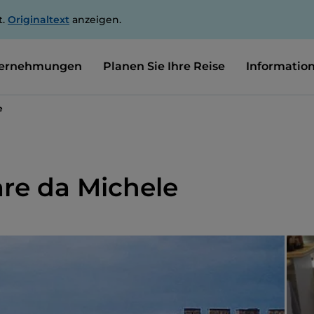
t.
Originaltext
anzeigen.
ernehmungen
Planen Sie Ihre Reise
Informatio
e
are da Michele