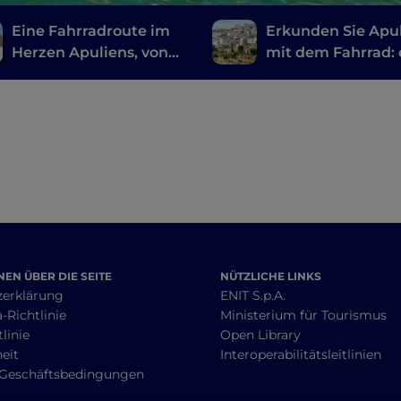
Eine Fahrradroute im
Erkunden Sie Apu
Herzen Apuliens, von
mit dem Fahrrad: 
Ostuni nach
Route von Gravin
Alberobello
Ginosa
EN ÜBER DIE SEITE
NÜTZLICHE LINKS
zerklärung
ENIT S.p.A.
-Richtlinie
Ministerium für Tourismus
linie
Open Library
heit
Interoperabilitätsleitlinien
 Geschäftsbedingungen