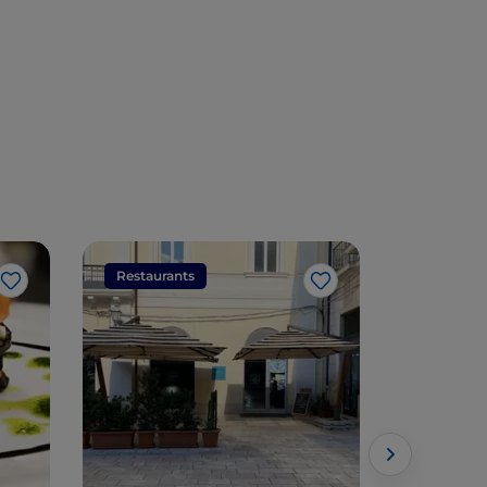
Restaurants
Restaura
Like
Like