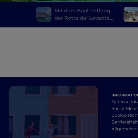
Mit dem Boot entlang
der Rotta del Levante,
von Otranto nach Rodi
Garganico
INFORMATION
Datenschut
Social-Media
Cookie-Richt
Barrierefrei
Allgemeine