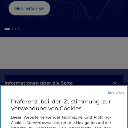
Mehr erfahren
Informationen über die Seite
Schließen
Nützliche Links
Präferenz bei der Zustimmung zur
Verwendung von Cookies
Login
Diese Website verwendet technische und Profiling-
Cookies für Werbezwecke, um die Navigation auf der
Bleiben wir in Kontakt