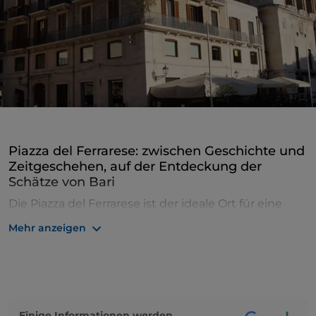
Piazza del Ferrarese: zwischen Geschichte und
Zeitgeschehen, auf der Entdeckung der
Schätze von Bari
Die Piazza del Ferrarese ist der ideale Ort für eine
Entdeckungstour in Bari
: Mit Blick auf die
Mehr anzeigen
historische Uferpromenade Imperatore Augusto ist
sie heute das bevorzugte Tor zur
malerischen
Altstadt
.
Der Platz wird auf der rechten Seite durch das
Einige Informationen werden