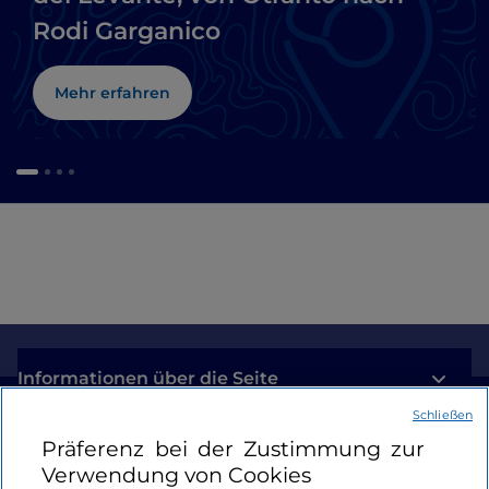
Rodi Garganico
Mehr erfahren
Informationen über die Seite
Schließen
Nützliche Links
Präferenz bei der Zustimmung zur
Verwendung von Cookies