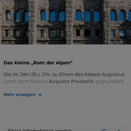
Das kleine „Rom der Alpen“
Die im Jahr 25 v. Chr. zu Ehren des Kaisers Augustus
unter dem Namen
Augusta Praetoria
gegründete
Stadt
Aosta
bewahrt wertvolle archäologische
Mehr anzeigen
Überreste aus der
Römerzeit
. Die städtische Anlage
der Provinzhauptstadt ist typisch für das
Castrum
.
Der Beginn der Altstadt wird durch den
Augustusbogen gekennzeichnet
. Am Eingang der
Stadt hat die monumentale
Porta Praetoria
Einige Informationen werden