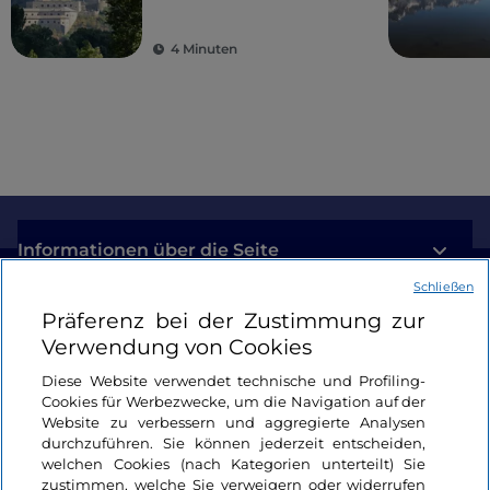
höchsten Gipfeln
Europas: das Aostatal
4 Minuten
Informationen über die Seite
Schließen
Nützliche Links
Präferenz bei der Zustimmung zur
Verwendung von Cookies
Login
Diese Website verwendet technische und Profiling-
Cookies für Werbezwecke, um die Navigation auf der
Bleiben wir in Kontakt
Website zu verbessern und aggregierte Analysen
durchzuführen. Sie können jederzeit entscheiden,
welchen Cookies (nach Kategorien unterteilt) Sie
zustimmen, welche Sie verweigern oder widerrufen