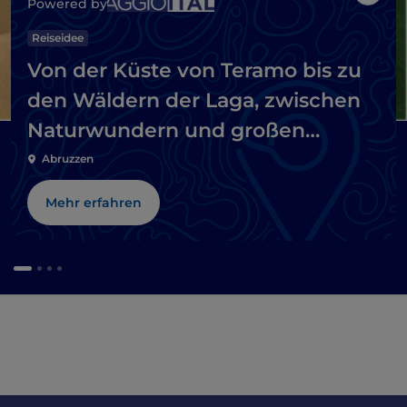
Like
Powered by
Reiseidee
Von der Küste von Teramo bis zu
den Wäldern der Laga, zwischen
Naturwundern und großen
Abteien
Abruzzen
Mehr erfahren