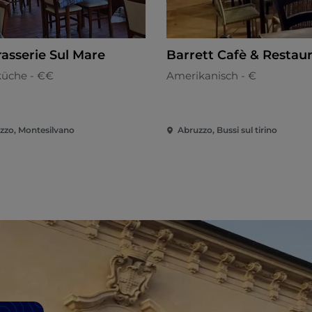
rasserie Sul Mare
Barrett Cafè & Restau
küche - €€
Amerikanisch - €
zzo, Montesilvano
Abruzzo, Bussi sul tirino