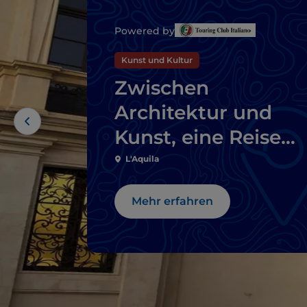
Powered by
Kunst und Kultur
Zwischen
Architektur und
Kunst, eine Reise
durch die
L'Aquila
zeitgenössischen
Mehr erfahren
Abruzzen.