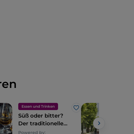
ren
Essen und Trinken
Like
Süß oder bitter?
Car
Der traditionelle
ein
Abschluss einer
Woh
Powered by: