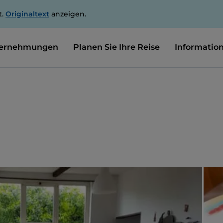
t.
Originaltext
anzeigen.
ernehmungen
Planen Sie Ihre Reise
Informatio