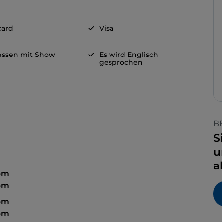
card
Visa
ssen mit Show
Es wird Englisch
gesprochen
B
S
u
a
 pm
 pm
 pm
 pm