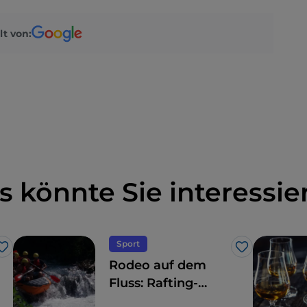
lt von:
s könnte Sie interessie
Sport
Like
Like
Rodeo auf dem
Fluss: Rafting-
Abenteuer auf den