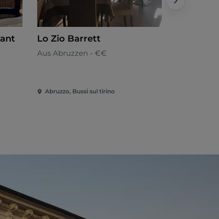
rant
Lo Zio Barrett
L'angolo
Aus Abruzzen - €€
Aus Abruzz
Abruzzo, Bussi sul tirino
Abruzzo, Ca