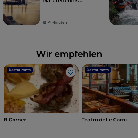
Naturerlebnis
zwischen Meer und
Bergen
4 Minuten
Wir empfehlen
Restaurants
Restaurants
Like
B Corner
Teatro delle Carni