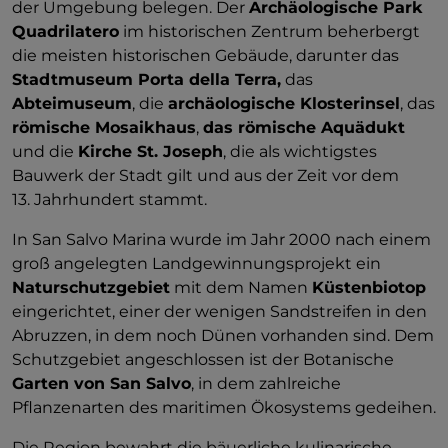
der Umgebung belegen. Der
Archäologische Park
Quadrilatero
im historischen Zentrum beherbergt
die meisten historischen Gebäude, darunter das
Stadtmuseum Porta della Terra,
das
Abteimuseum
, die
archäologische Klosterinsel
, das
römische Mosaikhaus
,
das römische Aquädukt
und die
Kirche St. Joseph
, die als wichtigstes
Bauwerk der Stadt gilt und aus der Zeit vor dem
13. Jahrhundert stammt.
In San Salvo Marina wurde im Jahr 2000 nach einem
groß angelegten Landgewinnungsprojekt ein
Naturschutzgebiet
mit dem Namen
Küstenbiotop
eingerichtet, einer der wenigen Sandstreifen in den
Abruzzen, in dem noch Dünen vorhanden sind. Dem
Schutzgebiet angeschlossen ist der Botanische
Garten von San Salvo
, in dem zahlreiche
Pflanzenarten des maritimen Ökosystems gedeihen.
Die Region bewahrt die bäuerliche kulinarische