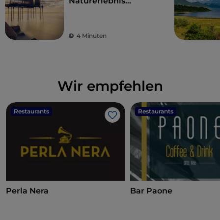
Naturerlebnis
zwischen Meer und
Bergen
4 Minuten
Wir empfehlen
Restaurants
Restaurants
Like
Perla Nera
Bar Paone