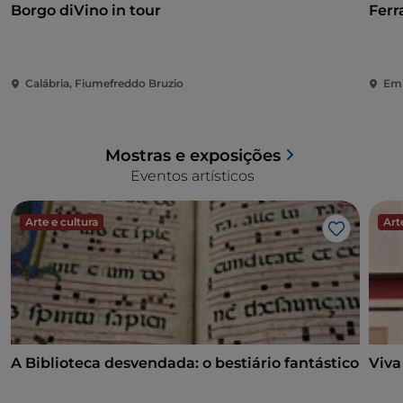
Borgo diVino in tour
Ferr
Calábria, Fiumefreddo Bruzio
Emí
Mostras e exposições
Eventos artísticos
Arte e cultura
Art
Gosto
A Biblioteca desvendada: o bestiário fantástico
Viva