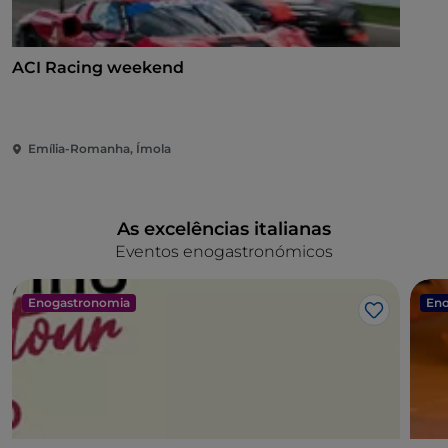
ACI Racing weekend
Emília-Romanha, Ímola
As excelências italianas
Eventos enogastronómicos
Enogastronomia
Eno
Gosto