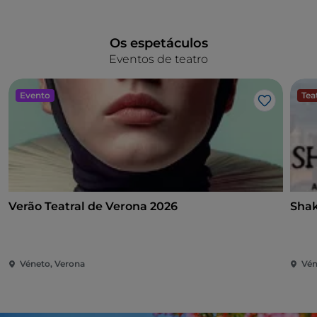
Os espetáculos
Eventos de teatro
Evento
Tea
Gosto
Verão Teatral de Verona 2026
Shak
Véneto, Verona
Vén