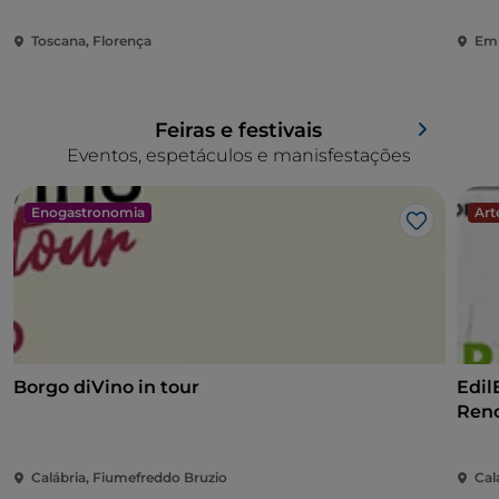
Toscana, Florença
Emí
Feiras e festivais
Eventos, espetáculos e manisfestações
Enogastronomia
Art
Gosto
Borgo diVino in tour
Edil
Reno
Calábria, Fiumefreddo Bruzio
Cal