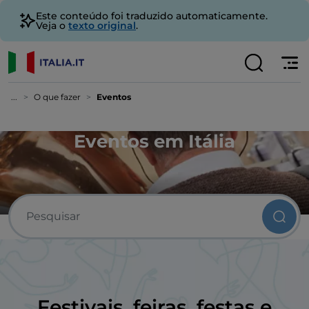
Este conteúdo foi traduzido automaticamente.
Veja o
texto original
.
...
O que fazer
Eventos
Eventos em Itália
Festivais, feiras, festas e