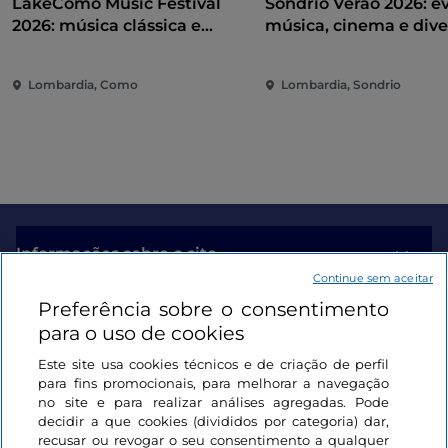
LakeComo Music Festival
Sondrio Verão 2026: e
2026: música clássica e
música, cinema e dive
contemporânea entre vilas e
coração da cidade
jardins no Lago de Como
Lombardia, Como
Lombardia, Sondrio
Informações sobre o site
Continue sem aceitar
Preferência sobre o consentimento
Ligações úteis
para o uso de cookies
Este site usa cookies técnicos e de criação de perfil
Iniciar sessão
para fins promocionais, para melhorar a navegação
no site e para realizar análises agregadas. Pode
Mantenha-se em contacto
decidir a que cookies (divididos por categoria) dar,
recusar ou revogar o seu consentimento a qualquer