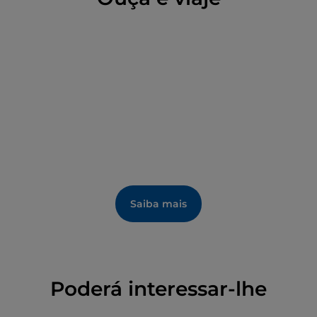
albergam os altares menores, dedicados a São Blaise
e à Virgem das Dores, ambos barrocos.
Saiba mais
Poderá interessar-lhe