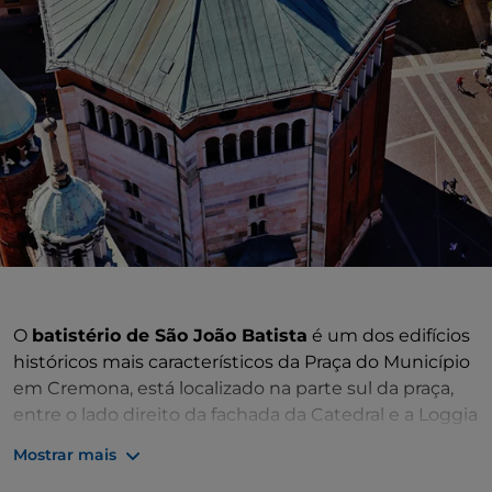
O
batistério de São João Batista
é um dos edifícios
históricos mais característicos da Praça do Município
em Cremona, está localizado na parte sul da praça,
entre o lado direito da fachada da Catedral e a Loggia
dei Militi. Foi construído em 1167 sobre
uma planta
Mostrar mais
octogonal
, imitando, como manda a tradição italiana,