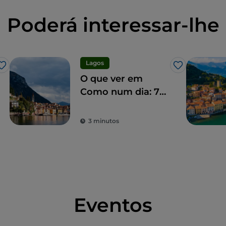
Poderá interessar-lhe
Lagos
Gosto
Gosto
O que ver em
Como num dia: 7
marcos
imperdíveis
3 minutos
Eventos