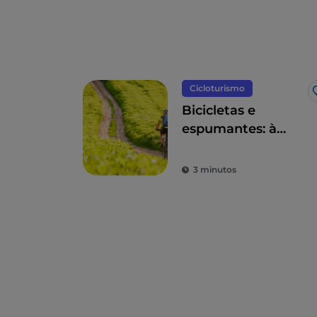
Cicloturismo
Bicicletas e
espumantes: à
descoberta da
natureza lombarda
3 minutos