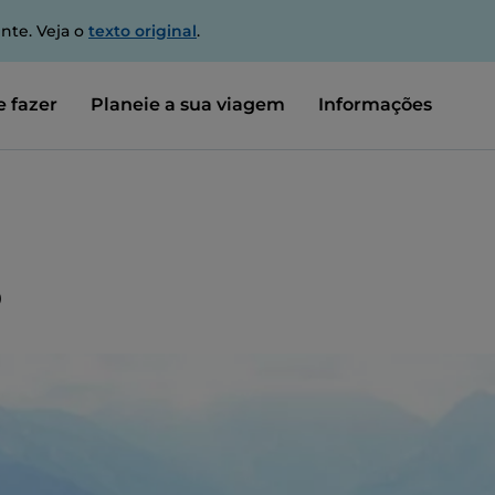
nte. Veja o
texto original
.
 fazer
Planeie a sua viagem
Informações
o