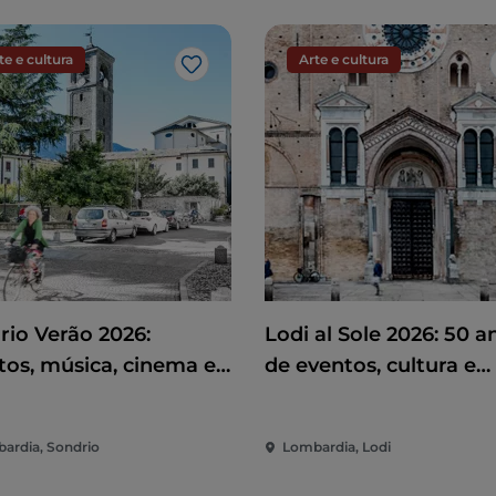
te e cultura
Arte e cultura
Gosto
rio Verão 2026:
Lodi al Sole 2026: 50 a
tos, música, cinema e
de eventos, cultura e
rsão no coração da
espetáculo no coração
de
Lodi
ardia, Sondrio
Lombardia, Lodi