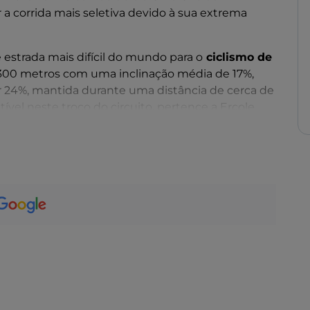
 a corrida mais seletiva devido à sua extrema
estrada mais difícil do mundo para o
ciclismo de
e 300 metros com uma inclinação média de 17%,
r 24%, mantida durante uma distância de cerca de
ível neste troço do circuito, pertence a Ercole
 24 segundos em 1962.
atração para os amantes do ciclismo. De facto, o
torizados permite que os visitantes se envolvam
ecções, no meio da natureza, é possível desfrutar
e Como e as montanhas circundantes.