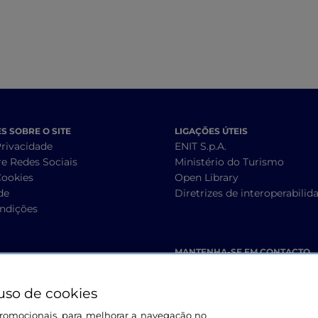
 SOBRE O SITE
LIGAÇÕES ÚTEIS
Privacidade
ENIT S.p.A.
re Redes Sociais
Ministério do Turismo
Cookies
Open Library
de
Diretrizes de interoperabilid
ndições
MANTENHA-SE EM CONTACTO
uso de cookies
s promocionais, para melhorar a navegação no