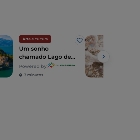
Arte e cultura
Arte
Gosto
Um sonho
Lom
chamado Lago de
tes
Como: um passeio
des
Powered by:
para descobrir 5
e a
3 minutos
2 m
moradias
inesquecíveis