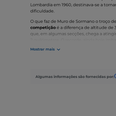
Lombardia em 1960, destinava-se a tornar
dificuldade.
O que faz de Muro de Sormano o troço de 
competição
é a diferença de altitude d
que, em algumas secções, chega a atingi
2 quilómetros. O recorde, ainda hoje imbat
Baldini, que o percorreu em 9 minutos e
Mostrar mais
Mas o Muro de Sormano não é apenas uma 
encerramento ao trânsito de veículos mo
em numerosas
excursões
. Em algumas s
de vistas deslumbrantes sobre o Lago d
Algumas informações são fornecidas por: