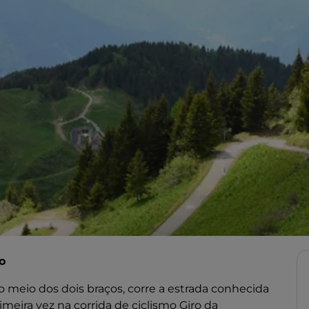
o
 meio dos dois braços, corre a estrada conhecida
rimeira vez na corrida de ciclismo Giro da