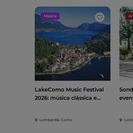
Música
Ar
Gosto
LakeComo Music Festival
Sond
2026: música clássica e
even
contemporânea entre vilas
dive
e jardins no Lago de Como
cida
Lombardia, Como
Lomb