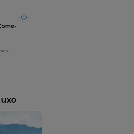
Gosto
 Como-
Como
luxo