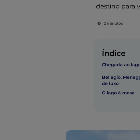
destino para 
2 minutos
Índice
Chegada ao lag
Bellagio, Menagg
de luxo
O lago à mesa