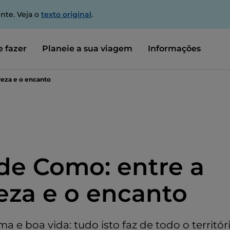
nte. Veja o
texto original
.
 fazer
Planeie a sua viagem
Informações
reza e o encanto
de Como: entre a
eza e o encanto
ma e boa vida: tudo isto faz de todo o territó