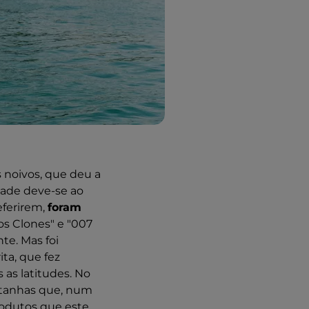
 noivos, que deu a
dade deve-se ao
eferirem,
foram
os Clones" e "007
te. Mas foi
ita, que fez
as latitudes. No
ntanhas que, num
rodutos que este