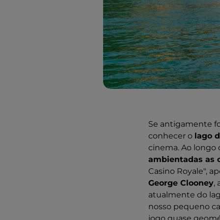
Se antigamente foi
conhecer o
lago 
cinema. Ao longo 
ambientadas as c
Casino Royale", ap
George Clooney
,
atualmente do lag
nosso pequeno can
jogo quase geomét