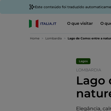
Este conteúdo foi traduzido automaticame
O que visitar
O que
Home
Lombardia
Lago de Como: entre a natu
Lagos
LOMBARDIA
Lago 
natur
Elegância, cal