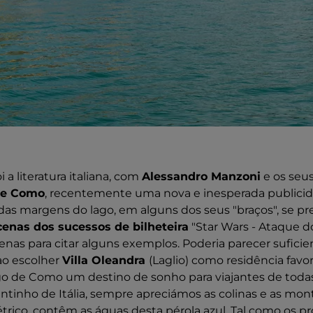
 a literatura italiana, com
Alessandro Manzoni
e os seus
de Como
, recentemente uma nova e inesperada publici
das margens do lago, em alguns dos seus "braços", se pr
enas dos sucessos de bilheteira
"Star Wars - Ataque d
enas para citar alguns exemplos. Poderia parecer suficien
 ao escolher
Villa Oleandra
(Laglio) como residência favor
o de Como um destino de sonho para viajantes de todas 
tinho de Itália, sempre apreciámos as colinas e as mo
rico, contêm as águas desta pérola azul. Tal como os p