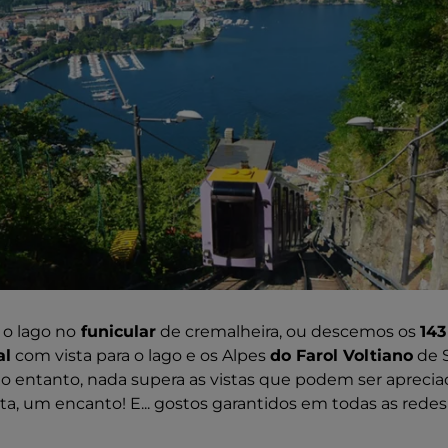
 o lago no
funicular
de cremalheira, ou descemos os
143
al
com vista para o lago e os Alpes
do Farol Voltiano
de S
o entanto, nada supera as vistas que podem ser aprecia
ta, um encanto! E... gostos garantidos em todas as redes 