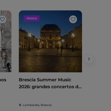
Música
Arte e cu
Gosto
Gosto
nos
Brescia Summer Music
O primeir
2026: grandes concertos de
Milão: e
 de
verão entre o Campo Marte
del Novec
e a Piazza Loggia
política
Lombardia, Bréscia
Lombardia,
internaci