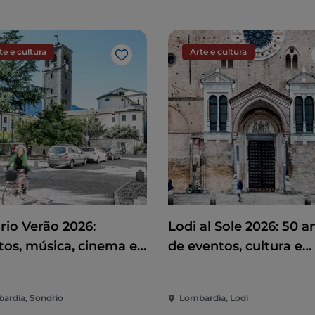
te e cultura
Arte e cultura
Gosto
rio Verão 2026:
Lodi al Sole 2026: 50 a
tos, música, cinema e
de eventos, cultura e
rsão no coração da
espetáculo no coração
de
Lodi
ardia, Sondrio
Lombardia, Lodi