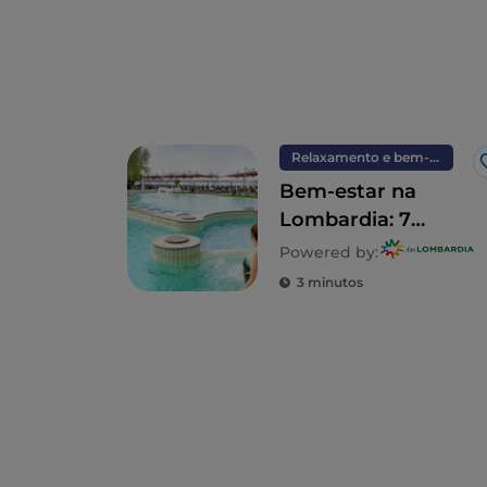
Relaxamento e bem-estar
Bem-estar na
Lombardia: 7
destinos para uma
Powered by:
desintoxicação
3 minutos
total