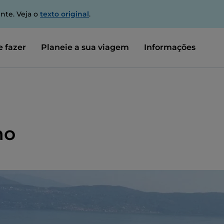
nte. Veja o
texto original
.
 fazer
Planeie a sua viagem
Informações
no